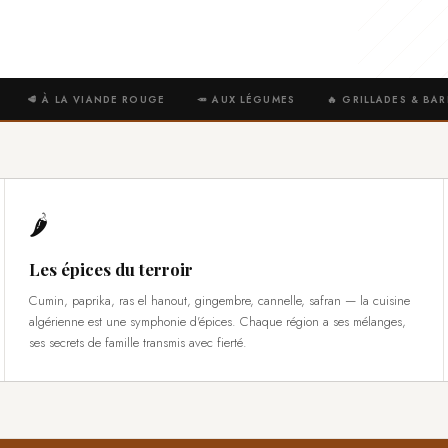
🥩 À LA VIANDE ROUGE
🥕 AUX LÉGUMES
🔥 GRILLADES & BA
🌶️
Les épices du terroir
Cumin, paprika, ras el hanout, gingembre, cannelle, safran — la cuisine
algérienne est une symphonie d'épices. Chaque région a ses mélanges,
ses secrets de famille transmis avec fierté.