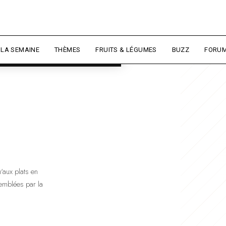
ce et mesurer l'audience.
En
er
 LA SEMAINE
THÈMES
FRUITS & LÉGUMES
BUZZ
FORUM
'aux plats en
semblées par la