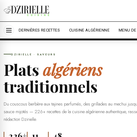
Nous utilisons des cookies pour améliorer votre expérien
savoir plus
ACCUEIL
›
SAVEURS
›
PLATS ALGÉRIENS
Accepter tout
Personnalis
DERNIÈRES RECETTES
CUISINE ALGÉRIENNE
MENU DE
DZIRIELLE · SAVEURS
Plats
algériens
traditionnels
Du couscous berbère aux tajines parfumés, des grillades au mechui jusqu
sauce mijotés — 226+ recettes de la cuisine algérienne authentique, ras
rédaction Dzirielle.
226+
11
48