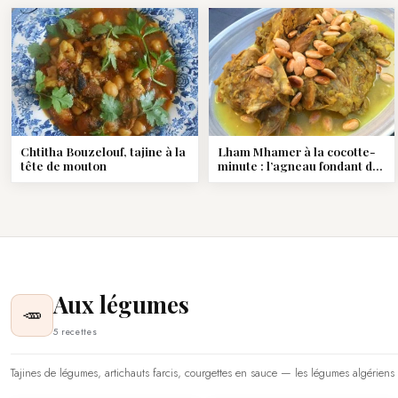
Chtitha Bouzelouf, tajine à la
Lham Mhamer à la cocotte-
tête de mouton
minute : l’agneau fondant de
Tlemcen
Aux légumes
🥕
5 recettes
Tajines de légumes, artichauts farcis, courgettes en sauce — les légumes algériens c