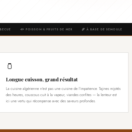
RBECUE
🐟 POISSON & FRUITS DE MER
🌾 À BASE DE SEMOULE
🫙
Longue cuisson, grand résultat
La cuisine algérienne n'est pas une cuisine de l'impatience. Tajines mijotés
des heures, couscous cuit à la vapeur, viandes confites — la lenteur est
ici une vertu qui récompense avec des saveurs profondes.