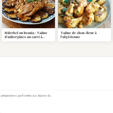
Mderbel ou brania : Tajine
Tajine de chou-fleur à
d'aubergines au carvi à
l'algérienne
l'algérienne
le préparations parfumées aux épices du