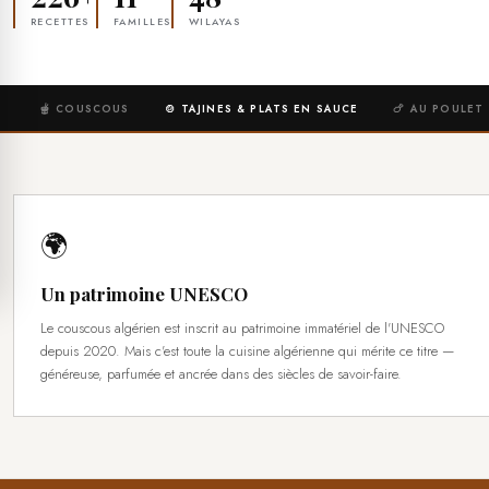
RECETTES
FAMILLES
WILAYAS
🫕 COUSCOUS
🍲 TAJINES & PLATS EN SAUCE
🍗 AU POULET
🌍
Un patrimoine UNESCO
Le couscous algérien est inscrit au patrimoine immatériel de l'UNESCO
depuis 2020. Mais c'est toute la cuisine algérienne qui mérite ce titre —
généreuse, parfumée et ancrée dans des siècles de savoir-faire.