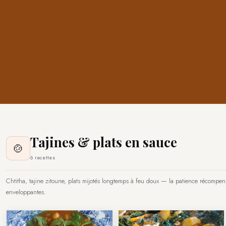
Tajines & plats en sauce
🍲
6 recettes
Chtitha, tajine zitoune, plats mijotés longtemps à feu doux — la patience récompe
enveloppantes.