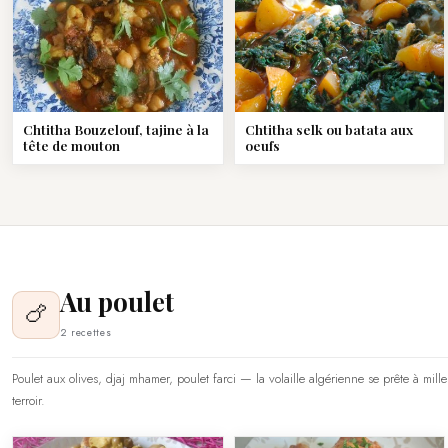
Chtitha Bouzelouf, tajine à la
Chtitha selk ou batata aux
tête de mouton
oeufs
Au poulet
🍗
2 recettes
Poulet aux olives, djaj mhamer, poulet farci — la volaille algérienne se prête à mil
terroir.