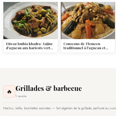
Djwaz loubia khadra : tajine
Couscous de Tlemcen
d'agneau aux haricots verts
traditionnel à l'agneau et
et olives
légumes
Grillades & barbecue
🔥
1 recette
Mechui, kefta, brochettes marinées — l'art algérien de la grillade, parfumé au cumi