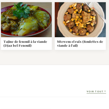
Tajine de fenouil à la viande
Mtewem el raïs (Boulettes de
(Djaz bel Fenouil)
viande à l'ail)
VOIR TOUT