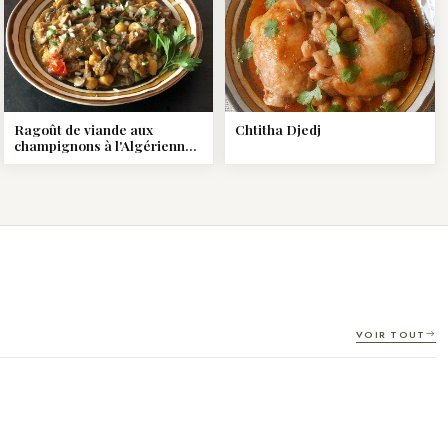
Ragoût de viande aux
Chtitha Djedj
champignons à l'Algérienne :
Chtitha lham
VOIR TOUT