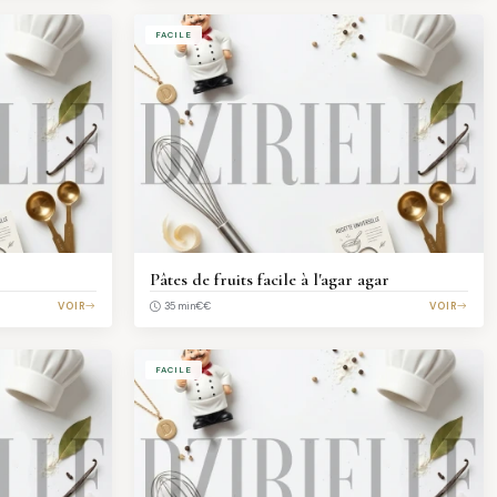
FACILE
Pâtes de fruits facile à l'agar agar
VOIR
€€
VOIR
35 min
FACILE