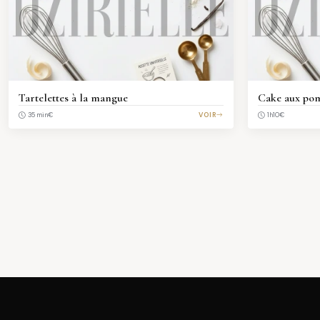
Tartelettes à la mangue
Cake aux po
€
VOIR
€
35 min
1h10