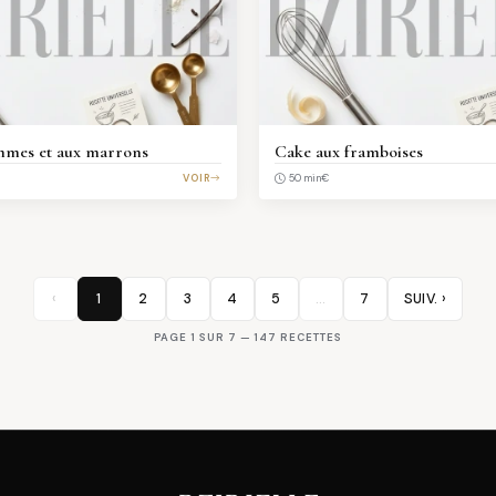
mmes et aux marrons
Cake aux framboises
VOIR
€
50 min
‹
1
2
3
4
5
…
7
SUIV. ›
PAGE 1 SUR 7 — 147 RECETTES