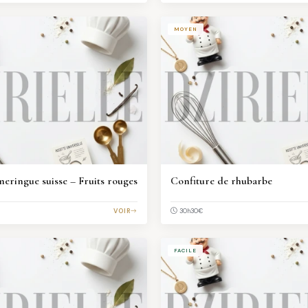
MOYEN
meringue suisse – Fruits rouges
Confiture de rhubarbe
VOIR
€
30h30
FACILE