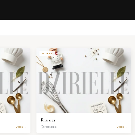
MOYEN
Fraisier
VOIR
€€
VOIR
60h20