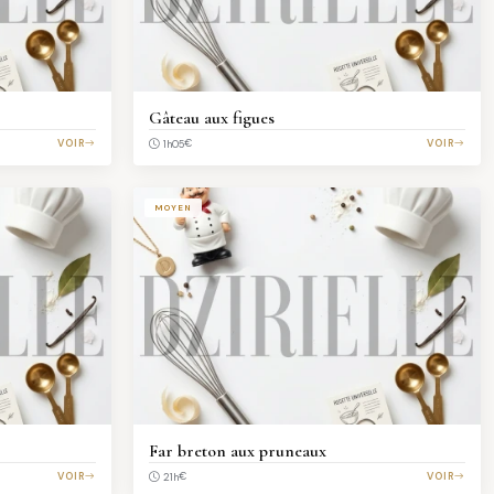
Gâteau aux figues
VOIR
€
VOIR
1h05
MOYEN
Far breton aux pruneaux
VOIR
€
VOIR
21h