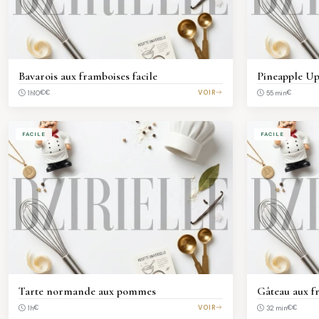
Bavarois aux framboises facile
Pineapple U
€€
VOIR
€
1h10
55 min
FACILE
FACILE
Tarte normande aux pommes
Gâteau aux fr
€
VOIR
€€
1h
32 min