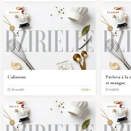
MOYEN
ÉLABORÉ
Calissons
Pavlova à la 
et mangue
€€
VOIR
€€
30 min
1h30
FACILE
MOYEN