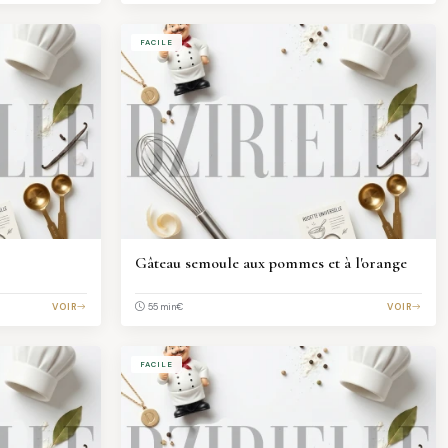
FACILE
Gâteau semoule aux pommes et à l'orange
VOIR
€
VOIR
55 min
FACILE