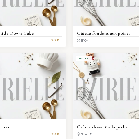
pside-Down Cake
Gâteau fondant aux poires
VOIR
€
1h10
FACILE
aises
Crème dessert à la pêche
VOIR
€
30 min