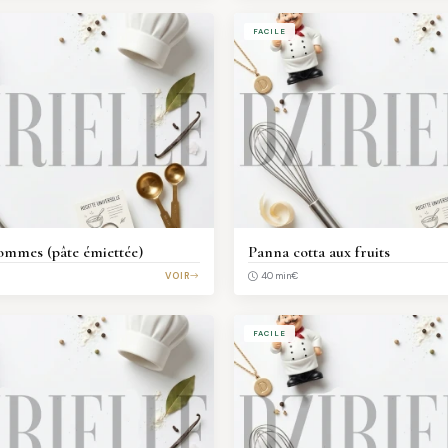
FACILE
ommes (pâte émiettée)
Panna cotta aux fruits
VOIR
€
40 min
FACILE