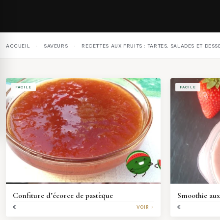
ACCUEIL
›
SAVEURS
›
RECETTES AUX FRUITS : TARTES, SALADES ET DESS
FACILE
FACILE
Confiture d’écorce de pastèque
Smoothie aux 
€
VOIR
€