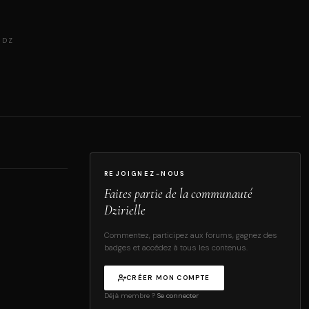
 DZ
REJOIGNEZ-NOUS
Faites partie de la communauté
Dzirielle
Commentez, participez aux forums, gagnez des
badges et accédez à tous les contenus.
CRÉER MON COMPTE
Déjà membre ?
Se connecter