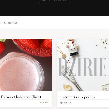
ERTS FRUITÉS
MOYEN
fraises et babeurre (lben)
Entremets aux pêches
€€
VOIR
2h12