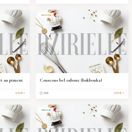
MOYEN
et au piment
Couscous bel osbane (bakbouka)
VOIR
€
VOIR
3h
FACILE