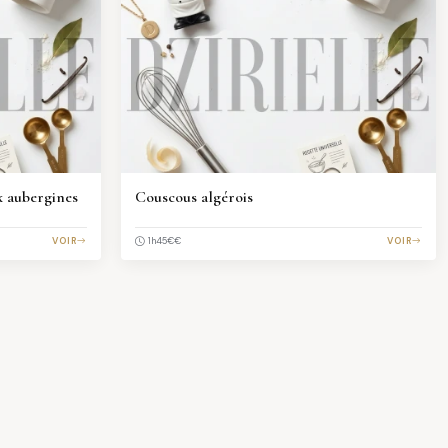
x aubergines
Couscous algérois
VOIR
€€
VOIR
1h45