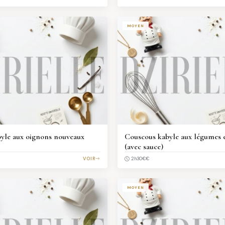
MOYEN
yle aux oignons nouveaux
Couscous kabyle aux légumes 
(avec sauce)
VOIR
€€
2h30
MOYEN