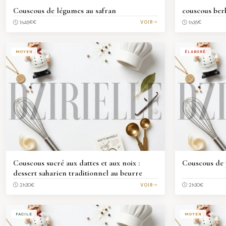
Couscous de légumes au safran
couscous ber
€€
VOIR
€
1h45
1h35
MOYEN
ÉLABORÉ
Couscous sucré aux dattes et aux noix :
Couscous de p
dessert saharien traditionnel au beurre
€
VOIR
€
2h30
2h30
FACILE
MOYEN