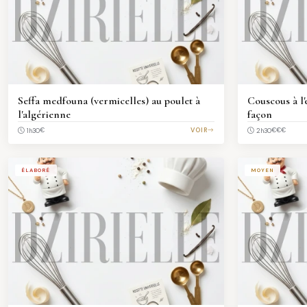
Seffa medfouna (vermicelles) au poulet à
Couscous à l
l'algérienne
façon
€
VOIR
€€€
1h30
2h30
ÉLABORÉ
MOYEN