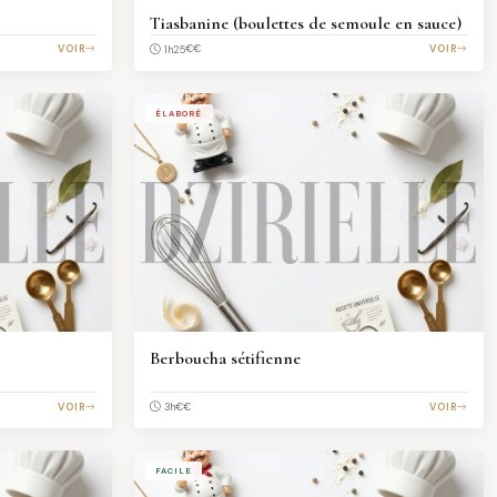
Tiasbanine (boulettes de semoule en sauce)
VOIR
€€
VOIR
1h25
ÉLABORÉ
Berboucha sétifienne
VOIR
€€
VOIR
3h
FACILE