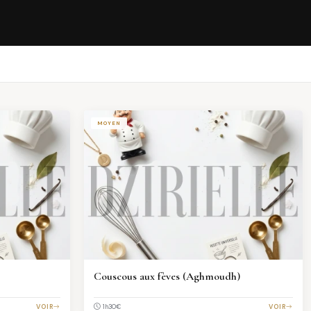
MOYEN
Couscous aux fèves (Aghmoudh)
VOIR
€
VOIR
1h30