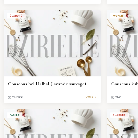
ÉLABORÉ
MOYEN
Couscous bel Halhal (lavande sauvage)
Couscous kab
€€
VOIR
€
2h30
2h
FACILE
ÉLABORÉ