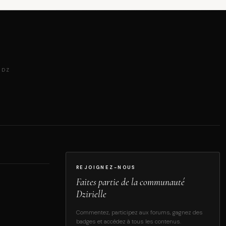
 DZ
REJOIGNEZ-NOUS
Faites partie de la communauté
Dzirielle
Commentez, participez aux forums, gagnez des
badges et accédez à tous les contenus.