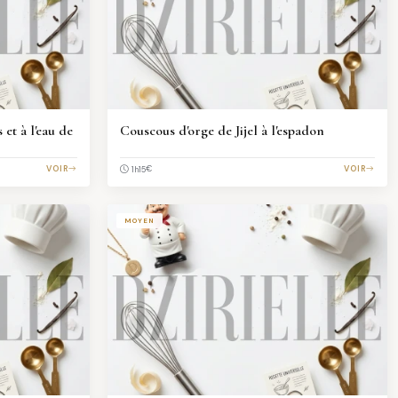
 et à l'eau de
Couscous d'orge de Jijel à l'espadon
VOIR
€
VOIR
1h15
MOYEN