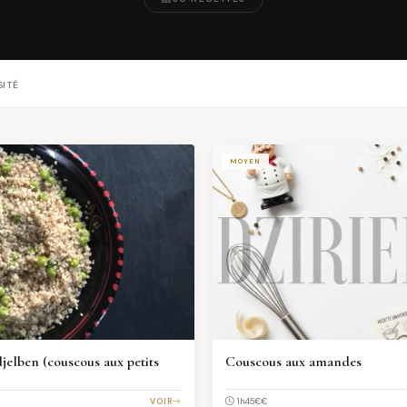
SITÉ
MOYEN
jelben (couscous aux petits
Couscous aux amandes
€€
VOIR
1h45