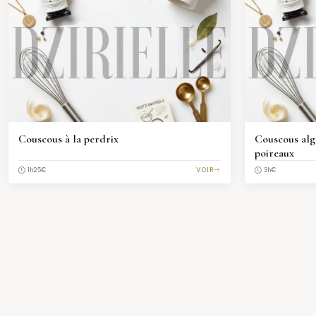
Couscous à la perdrix
Couscous algé
poireaux
€
VOIR
€
1h25
3h