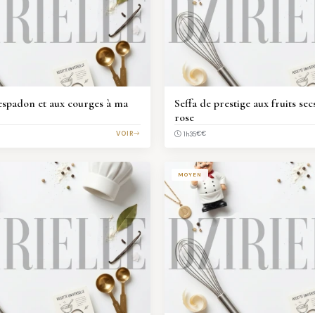
'espadon et aux courges à ma
Seffa de prestige aux fruits secs
rose
VOIR
€€
1h35
MOYEN