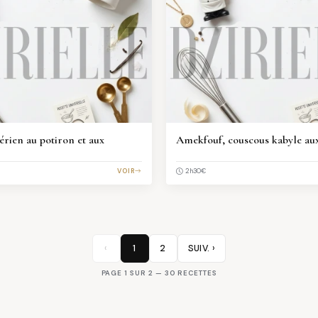
rien au potiron et aux
Amekfouf, couscous kabyle au
VOIR
€
2h30
‹
1
2
SUIV. ›
PAGE 1 SUR 2 — 30 RECETTES