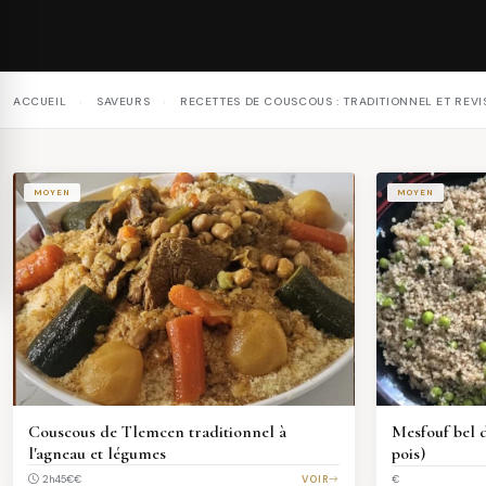
ACCUEIL
›
SAVEURS
›
RECETTES DE COUSCOUS : TRADITIONNEL ET REVI
MOYEN
MOYEN
Couscous de Tlemcen traditionnel à
Mesfouf bel d
l'agneau et légumes
pois)
€€
VOIR
2h45
€