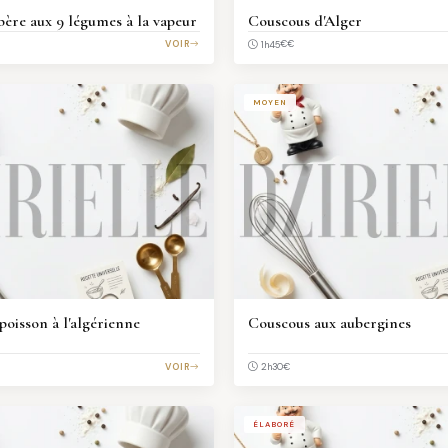
bère aux 9 légumes à la vapeur
Couscous d'Alger
VOIR
€€
1h45
MOYEN
oisson à l'algérienne
Couscous aux aubergines
VOIR
€
2h30
ÉLABORÉ