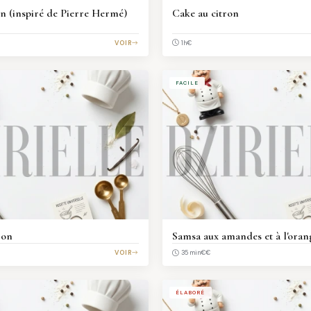
on (inspiré de Pierre Hermé)
Cake au citron
VOIR
€
1h
FACILE
ron
Samsa aux amandes et à l'oran
VOIR
€€
35 min
ÉLABORÉ