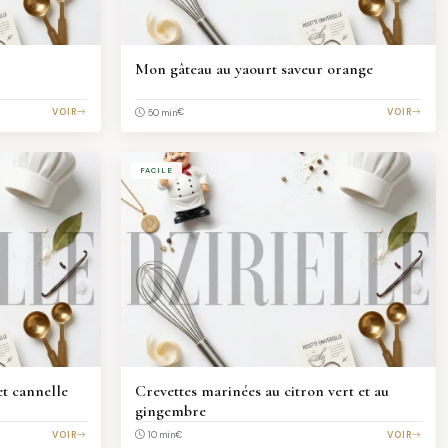
Mon gâteau au yaourt saveur orange
VOIR
€
VOIR
50 min
FACILE
et cannelle
Crevettes marinées au citron vert et au
gingembre
VOIR
€
VOIR
10 min