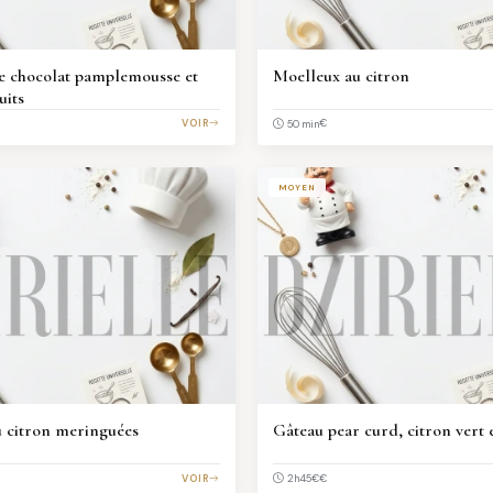
e chocolat pamplemousse et
Moelleux au citron
uits
VOIR
€
50 min
MOYEN
u citron meringuées
Gâteau pear curd, citron vert 
VOIR
€€
2h45