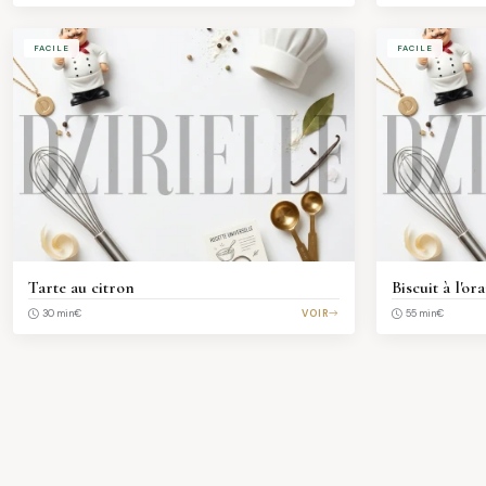
FACILE
FACILE
Tarte au citron
Biscuit à l'or
€
VOIR
€
30 min
55 min