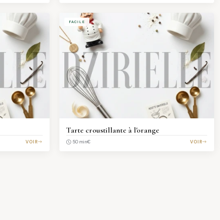
FACILE
Tarte croustillante à l'orange
VOIR
€
VOIR
50 min