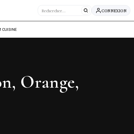
CONNEXION
 CUISINE
on, Orange,