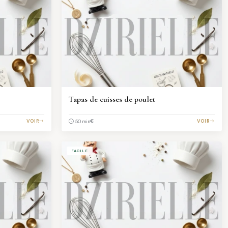
Tapas de cuisses de poulet
VOIR
€
VOIR
50 min
FACILE