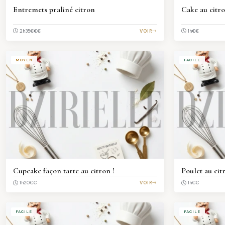
Entremets praliné citron
Cake au citr
€€€
VOIR
€€
2h35
1h
MOYEN
FACILE
Cupcake façon tarte au citron !
Poulet au cit
€€
VOIR
€€
1h20
1h
FACILE
FACILE