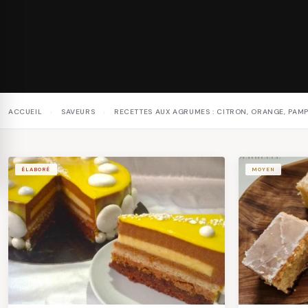
ACCUEIL
›
SAVEURS
›
RECETTES AUX AGRUMES : CITRON, ORANGE, PAM
ÉLABORÉ
MOYEN