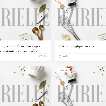
nge et à la fleur d'oranger :
Gâteau magique au citron
constantinoise au coulis
VOIR
€
1h10
FACILE