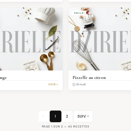
FACILE
ange
Pizzelle au citron
VOIR
€
18 min
‹
1
2
SUIV. ›
PAGE 1 SUR 2 — 43 RECETTES