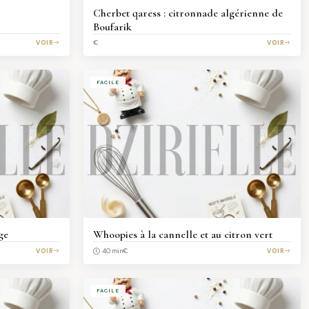
Cherbet qaress : citronnade algérienne de
Boufarik
VOIR
€
VOIR
FACILE
ge
Whoopies à la cannelle et au citron vert
VOIR
€
VOIR
40 min
FACILE