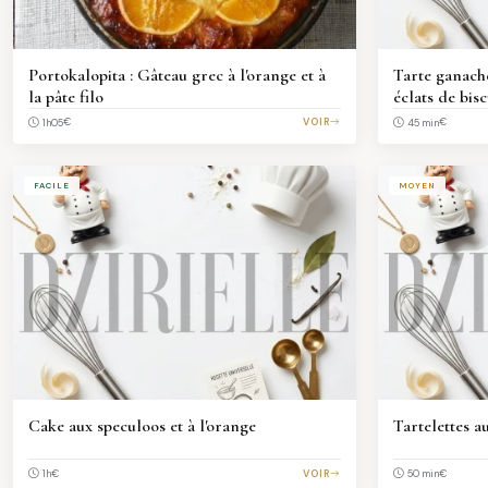
Portokalopita : Gâteau grec à l'orange et à
Tarte ganach
la pâte filo
éclats de bisc
€
VOIR
€
1h05
45 min
FACILE
MOYEN
Cake aux speculoos et à l'orange
Tartelettes a
€
VOIR
€
1h
50 min