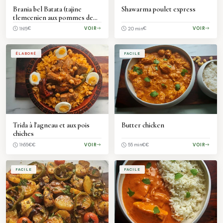
Brania bel Batata (tajine
Shawarma poulet express
tlemcenien aux pommes de
terre)
€
VOIR
€
VOIR
1h15
20 min
ÉLABORÉ
FACILE
Trida à l'agneau et aux pois
Butter chicken
chiches
€€
VOIR
€€
VOIR
1h55
55 min
FACILE
FACILE