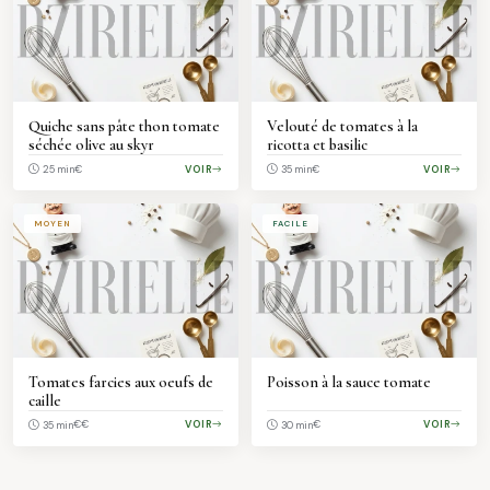
Quiche sans pâte thon tomate
Velouté de tomates à la
séchée olive au skyr
ricotta et basilic
€
VOIR
€
VOIR
25 min
35 min
MOYEN
FACILE
Tomates farcies aux oeufs de
Poisson à la sauce tomate
caille
€€
VOIR
€
VOIR
35 min
30 min