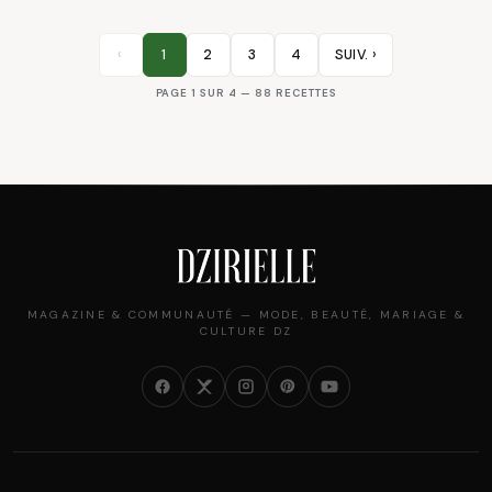
‹
1
2
3
4
SUIV. ›
PAGE 1 SUR 4 — 88 RECETTES
MAGAZINE & COMMUNAUTÉ — MODE, BEAUTÉ, MARIAGE &
CULTURE DZ