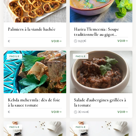
Palmiers à la viande hachée
Harira Tlemcenia : Soupe
traditionnelle au gigot
d'agneau et au levain
€
VOIR
€
VOIR
1h20
FACILE
FACILE
Kebda mchermla : dès de foie
Salade d'aubergines grillées à
à la sauce tomate
la tomate
€
VOIR
€
VOIR
30 min
FACILE
FACILE