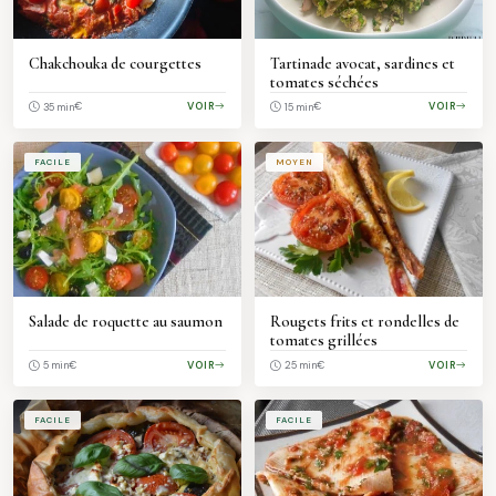
Chakchouka de courgettes
Tartinade avocat, sardines et
tomates séchées
€
VOIR
€
VOIR
35 min
15 min
FACILE
MOYEN
Salade de roquette au saumon
Rougets frits et rondelles de
tomates grillées
€
VOIR
€
VOIR
5 min
25 min
FACILE
FACILE