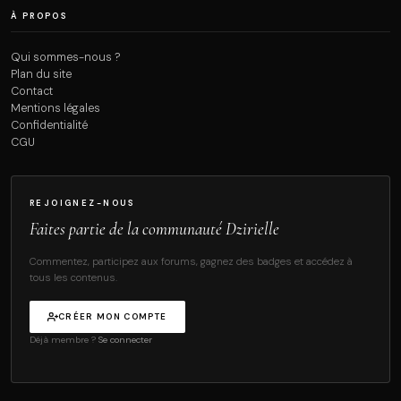
À PROPOS
Qui sommes-nous ?
Plan du site
Contact
Mentions légales
Confidentialité
CGU
REJOIGNEZ-NOUS
Faites partie de la communauté Dzirielle
Commentez, participez aux forums, gagnez des badges et accédez à
tous les contenus.
CRÉER MON COMPTE
Déjà membre ?
Se connecter