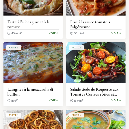
Tarte à l'aubergine et à la
Raie à la sauce tomate à
tomate
l'algérienne
€
VOIR
€
VOIR
40 min
30 min
FACILE
FACILE
Lasagnes à la mozzarella di
Salade tiède de Roquette aux
bufflon
Tomates Cerises rôties et
Grenade
€
VOIR
€
VOIR
1h15
18 min
MOYEN
MOYEN