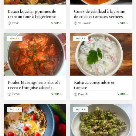
Batata koucha : pommes de
Curry de cabillaud à la crème
terre au four à l'algérienne
de coco et tomates séchées
€
VOIR
€€
VOIR
1h15
35 min
MOYEN
FACILE
Poulet Marengo sans alcool :
Raïta au concombre et
recette française adaptée,
tomate
sauce tomate et champignons
€
VOIR
€
VOIR
1h05
15 min
FACILE
FACILE