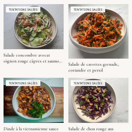
TENTATIONS SALÉES
TENTATIONS SALÉES
Salade concombre avocat
oignon rouge câpres et saumon
Salade de carottes grenade,
(façon Logan)
coriandre et persil
TENTATIONS SALÉES
TENTATIONS SALÉES
Dinde à la vietnamienne sauce
Salade de chou rouge aux