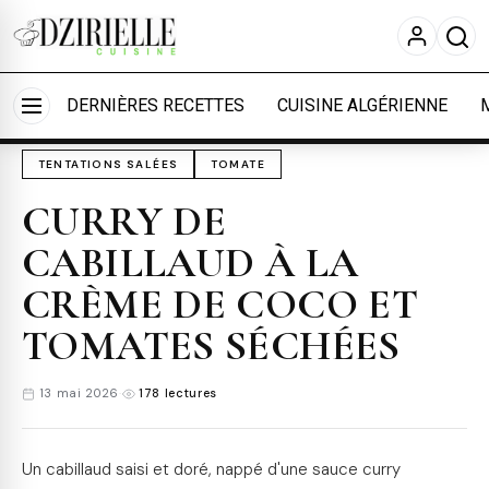
Nous utilisons des cookies pour améliorer votre
expérience et mesurer l'audience.
En savoir plus
Accueil
›
Cuisine
›
Tentations salées
Accepter tout
Personnaliser
DERNIÈRES RECETTES
CUISINE ALGÉRIENNE
TENTATIONS SALÉES
TOMATE
CURRY DE
CABILLAUD À LA
CRÈME DE COCO ET
TOMATES SÉCHÉES
13 mai 2026
·
178 lectures
Un cabillaud saisi et doré, nappé d'une sauce curry