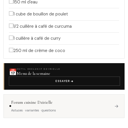
150 ml d'eau
1 cube de bouillon de poulet
1/2 cuillère à café de curcuma
1 cuillère à café de curry
250 ml de crème de coco
📅
OUTIL EXCLUSIF DZIRIELLE
Menu de la semaine
ESSAYER
Forum cuisine Dzirielle
→
Astuces · variantes · questions