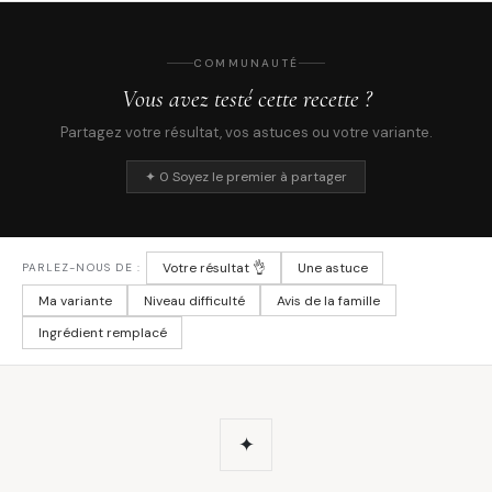
COMMUNAUTÉ
Vous avez testé cette recette ?
Partagez votre résultat, vos astuces ou votre variante.
✦ 0 Soyez le premier à partager
Votre résultat 👌
Une astuce
PARLEZ-NOUS DE :
Ma variante
Niveau difficulté
Avis de la famille
Ingrédient remplacé
✦