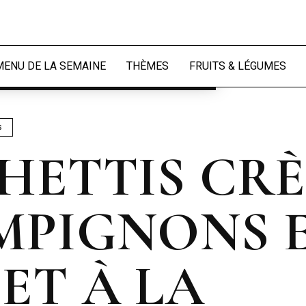
périence et mesurer l'audience.
En
naliser
MENU DE LA SEMAINE
THÈMES
FRUITS & LÉGUMES
S
HETTIS CR
PIGNONS 
ET À LA