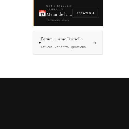
OUTIL EXCLUSIF
DZIRIELLE
📅
ESSAYER
Menu de la semaine
Personnalisé en 4 questions
Forum cuisine Dzirielle
→
Astuces · variantes · questions