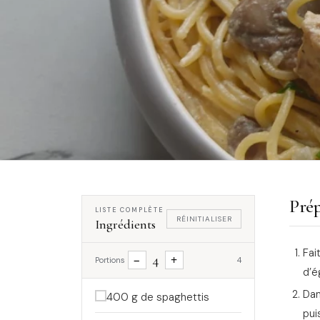
Prép
LISTE COMPLÈTE
RÉINITIALISER
Ingrédients
Fai
4
−
+
Portions
4
d’é
Dan
400 g de spaghettis
pui