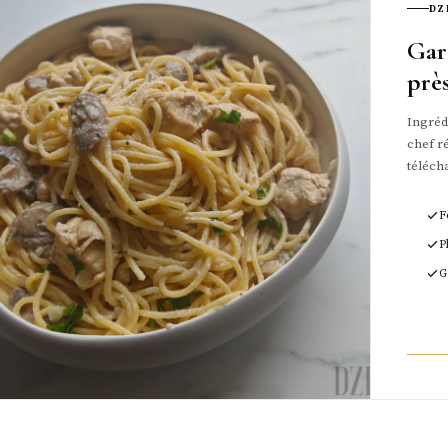
DZ
Gar
prè
Ingrédi
chef ré
téléch
F
P
G