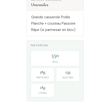
MATÉRIEL NÉCESSAIRE
Ustensiles
Grande casserole Poêle
Planche + couteau Passoire
Râpe (si parmesan en bloc)
PAR PORTION
550
KCAL
38g
55g
PROTÉINES
GLUCIDES
18g
LIPIDES