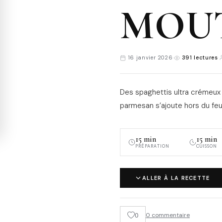
MOU
16 janvier 2026
·
391 lectures
·
Des spaghettis ultra crémeux
parmesan s’ajoute hors du feu
15 min
15 min
PRÉPARATION
CUISSON
ALLER À LA RECETTE
0
0 commentaire