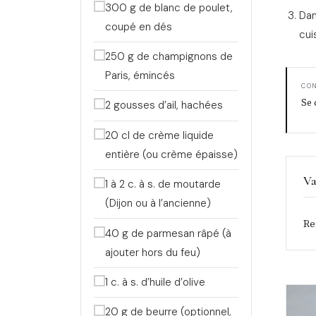
300 g de blanc de poulet,
Dan
coupé en dés
cui
250 g de champignons de
Paris, émincés
CO
Se 
2 gousses d’ail, hachées
20 cl de crème liquide
entière (ou crème épaisse)
Va
1 à 2 c. à s. de moutarde
(Dijon ou à l’ancienne)
Re
40 g de parmesan râpé (à
ajouter hors du feu)
1 c. à s. d’huile d’olive
20 g de beurre (optionnel,