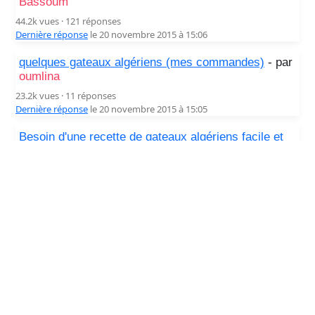
Bassoum
44.2k vues · 121 réponses
Dernière réponse
le 20 novembre 2015 à 15:06
quelques gateaux algériens (mes commandes)
- par
oumlina
23.2k vues · 11 réponses
Dernière réponse
le 20 novembre 2015 à 15:05
Besoin d'une recette de gateaux algériens facile et
rapide Pour Aid
- par
Bassoum
34.9k vues · 48 réponses
Dernière réponse
le 20 novembre 2015 à 15:05
gateaux algériens
- par
oumlina
51.8k vues · 31 réponses
Dernière réponse
le 20 novembre 2015 à 15:04
Les nouveaux modèles de gâteaux orientaux
- par
chantilly
119.8k vues · 106 réponses