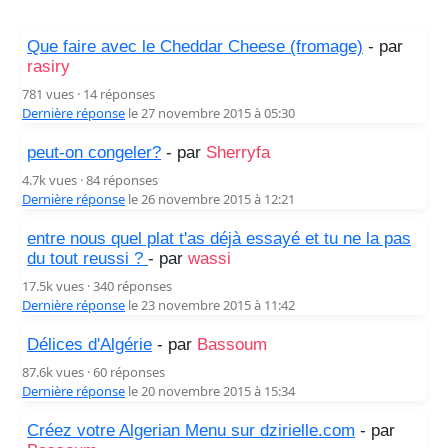
Que faire avec le Cheddar Cheese (fromage)
- par
rasiry
781 vues · 14 réponses
Dernière réponse
le 27 novembre 2015 à 05:30
peut-on congeler?
- par
Sherryfa
4.7k vues · 84 réponses
Dernière réponse
le 26 novembre 2015 à 12:21
entre nous quel plat t'as déjà essayé et tu ne la pas
du tout reussi ?️
- par
wassi
17.5k vues · 340 réponses
Dernière réponse
le 23 novembre 2015 à 11:42
Délices d'Algérie
- par
Bassoum
87.6k vues · 60 réponses
Dernière réponse
le 20 novembre 2015 à 15:34
Créez votre Algerian Menu sur dzirielle.com
- par