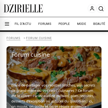
Nous utilisons des cookies pour améliorer votre
expérience et mesurer l'audience.
En savoir plus
Accepter tout
Personnaliser
FIL D'ACTU
FORUMS
PEOPLE
MODE
BEAUTÉ
>
FORUMS
FORUM CUISINE
Forum cuisine
Envie de partager vos recettes fétiches, vos secrets
de grand-mère ou vos ratés culinaires ? Ce forum
est le vôtre ! Parlez cuisine du bled, plats revisités,
desserts d’exception ou astuces du quotidien : ici,
on mijote, on goûte et on se régale ensemble !