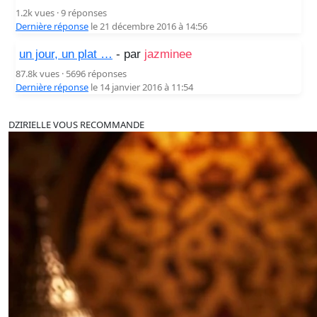
1.2k vues · 9 réponses
Dernière réponse
le 21 décembre 2016 à 14:56
un jour, un plat …
- par
jazminee
87.8k vues · 5696 réponses
Dernière réponse
le 14 janvier 2016 à 11:54
DZIRIELLE VOUS RECOMMANDE