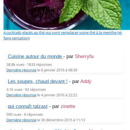
4 cocktails glacés au thé qui vont remplacer votre thé à la menthe (et
faire sensation)
Cuisine autour du monde
- par
Sherryfa
38.8k vues · 1833 réponses
Dernière réponse
le 6 janvier 2016 à 08:39
Les soupes, chaud devant !
- par
Addy
3.1k vues · 92 réponses
Dernière réponse
le 4 janvier 2016 à 22:22
qui connaît talzast
- par
zinette
595 vues · 6 réponses
Dernière réponse
le 30 décembre 2015 à 11:13