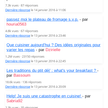
7.3k vues · 87 réponses
Dernière réponse
le 14 janvier 2016 à 11:06
passez moi le plateau de fromage s.v.p.
- par
houria0563
4.8k vues · 67 réponses
Dernière réponse
le 13 janvier 2016 à 23:46
Que cuisiner aujourd’hui ? Des idées originales pour
varier les repas
- par
Dzirielle
1.2M vues · 23150 réponses
Dernière réponse
le 13 janvier 2016 à 22:45
Les traditions du ptit déj' : what's your breakfast ?
-
par
Bassoum
18.6k vues · 136 réponses
Dernière réponse
le 13 janvier 2016 à 20:09
Help! Je suis une catastrophe en cuisine!
- par
Sabria92
2.3k vues · 35 réponses