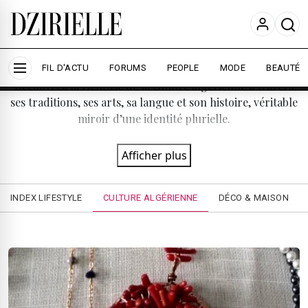
Nous utilisons des cookies pour améliorer votre
expérience et mesurer l'audience.
En savoir plus
Culture algérienne
Accepter tout
Personnaliser
FIL D'ACTU
FORUMS
PEOPLE
MODE
BEAUTÉ
Découvrez la richesse de la culture algérienne à travers
ses traditions, ses arts, sa langue et son histoire, véritable
miroir d’une identité plurielle.
Afficher plus
INDEX LIFESTYLE
CULTURE ALGÉRIENNE
DÉCO & MAISON