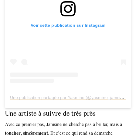
Voir cette publication sur Instagram
U
ne publication partagée par Yasmine (@yasmine_jamsine)
Une artiste à suivre de très près
Avec ce premier pas, Jamsine ne cherche pas à briller, mais à
toucher, sincèrement
. Et c’est ce qui rend sa démarche