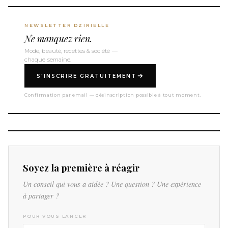
NEWSLETTER DZIRIELLE
Ne manquez rien.
Mode, beauté, recettes & société —
chaque semaine.
S'INSCRIRE GRATUITEMENT
Confirmation par email — désinscription possible à tout moment.
Soyez la première à réagir
Un conseil qui vous a aidée ? Une question ? Une expérience
à partager ?
POUR VOUS LANCER