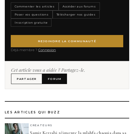
Commenter les articles
Accéder aux forums
Poser vos questions
Télécharger nos guides
Inscription gratuite
REJOINDRE LA COMMUNAUTÉ
Déjà membre ?
Connexion
Cet article vous a aidée ? Partagez-le.
PARTAGER
FORUM
LES ARTICLES QUI BUZZ
CREATEURS
Samir Kerzabi réinvente la mlahfa chaouia dans sa