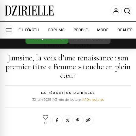
Nous utilisons des cookies pour améliorer
votre expérience et mesurer l'audience.
En
savoir plus
FIL D'ACTU
FORUMS
PEOPLE
MODE
BEAUTÉ
Accepter tout
Personnaliser
LIFESTYLE
›
CULTURE
Jamsine, la voix d’une renaissance : son
premier titre « Femme » touche en plein
cœur
LA RÉDACTION DZIRIELLE
30 juin 2025
·
3 min de lecture
·
1.0k lectures
0