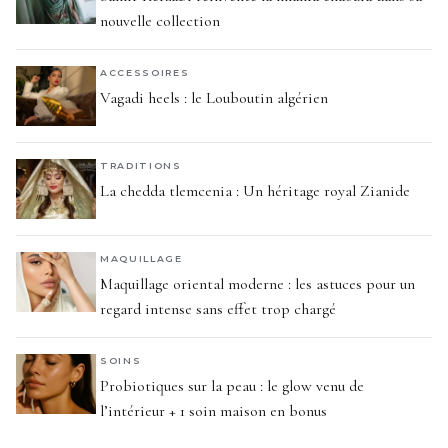
nouvelle collection
ACCESSOIRES
Vagadi heels : le Louboutin algérien
TRADITIONS
La chedda tlemcenia : Un héritage royal Zianide
MAQUILLAGE
Maquillage oriental moderne : les astuces pour un
regard intense sans effet trop chargé
SOINS
Probiotiques sur la peau : le glow venu de
l’intérieur + 1 soin maison en bonus