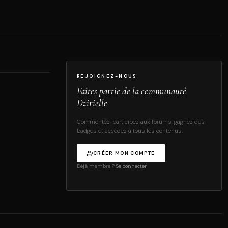
REJOIGNEZ-NOUS
Faites partie de la communauté
Dzirielle
Commentez, participez aux forums, gagnez des
badges et accédez à tous les contenus.
CRÉER MON COMPTE
Déjà membre ?
Se connecter