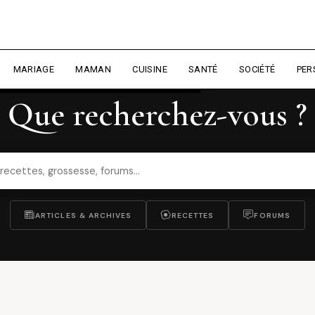
rience et mesurer l'audience.
En
liser
MARIAGE
MAMAN
CUISINE
SANTÉ
SOCIÉTÉ
PER
DZIRIELLE — RECHERCHE
Que recherchez-vous ?
ARTICLES & ARCHIVES
RECETTES
FORUMS