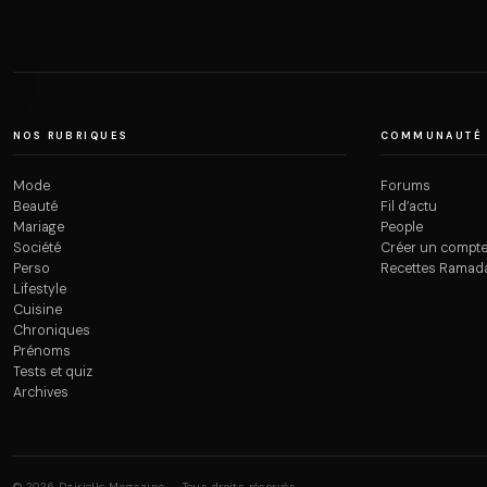
NOS RUBRIQUES
COMMUNAUTÉ
Mode
Forums
Beauté
Fil d’actu
Mariage
People
Société
Créer un compt
Perso
Recettes Ramad
Lifestyle
Cuisine
Chroniques
Prénoms
Tests et quiz
Archives
© 2026 Dzirielle Magazine — Tous droits réservés.