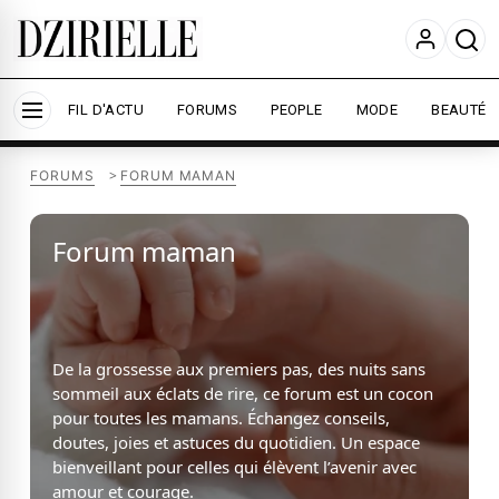
Nous utilisons des cookies pour améliorer votre
expérience et mesurer l'audience.
En savoir plus
Accepter tout
Personnaliser
FIL D'ACTU
FORUMS
PEOPLE
MODE
BEAUTÉ
>
FORUMS
FORUM MAMAN
Forum maman
De la grossesse aux premiers pas, des nuits sans
sommeil aux éclats de rire, ce forum est un cocon
pour toutes les mamans. Échangez conseils,
doutes, joies et astuces du quotidien. Un espace
bienveillant pour celles qui élèvent l’avenir avec
amour et courage.