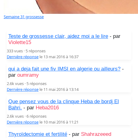
Semaine 31 grossesse
Teste de grossesse clair, aidez moi a le lire
- par
Violette15
333 vues · 5 réponses
Dernière réponse
le 13 mai 2016 à 16:37
qui a deja fait une fiv IMSI en algerie ou ailleurs?
-
par
oumramy
2.6k vues · 5 réponses
Dernière réponse
le 11 mai 2016 à 13:14
Que pensez vous de la clinque Heba de bordj El
Bahri.
- par
Heba2016
2.6k vues · 6 réponses
Dernière réponse
le 10 mai 2016 à 11:21
Thyroïdectomie et fertilité
- par
Shahrazeeed