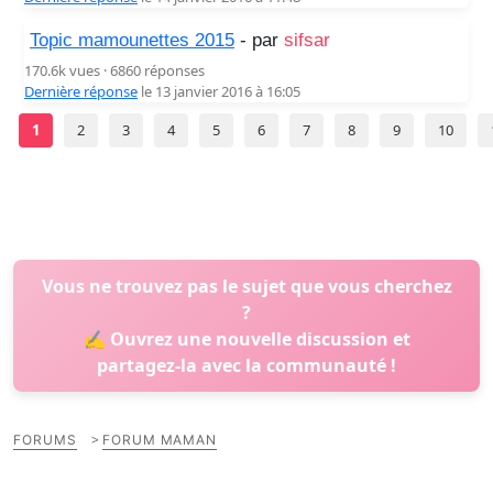
Topic mamounettes 2015
- par
sifsar
170.6k vues · 6860 réponses
Dernière réponse
le 13 janvier 2016 à 16:05
1
2
3
4
5
6
7
8
9
10
Vous ne trouvez pas le sujet que vous cherchez
?
✍️ Ouvrez une nouvelle discussion et
partagez-la avec la communauté !
>
FORUMS
FORUM MAMAN