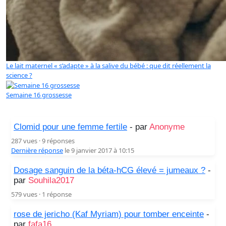
Le lait maternel « s’adapte » à la salive du bébé : que dit réellement la
science ?
Semaine 16 grossesse
Clomid pour une femme fertile
- par
Anonyme
287 vues · 9 réponses
Dernière réponse
le 9 janvier 2017 à 10:15
Dosage sanguin de la béta-hCG élevé = jumeaux ?
-
par
Souhila2017
579 vues · 1 réponse
rose de jericho (Kaf Myriam) pour tomber enceinte
-
par
fafa16