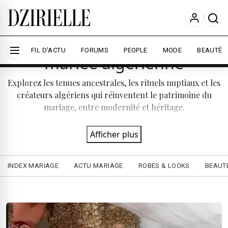
Nous utilisons des cookies pour améliorer votre
expérience et mesurer l'audience.
En savoir plus
Traditions & Tasdira de la
Accepter tout
Personnaliser
FIL D'ACTU
FORUMS
PEOPLE
MODE
BEAUTÉ
mariée algérienne
Explorez les tenues ancestrales, les rituels nuptiaux et les
créateurs algériens qui réinventent le patrimoine du
mariage, entre modernité et héritage.
Afficher plus
INDEX MARIAGE
ACTU MARIAGE
ROBES & LOOKS
BEAUTÉ