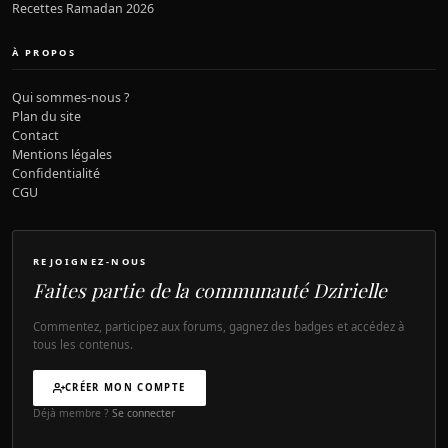
Recettes Ramadan 2026
À PROPOS
Qui sommes-nous ?
Plan du site
Contact
Mentions légales
Confidentialité
CGU
REJOIGNEZ-NOUS
Faites partie de la communauté Dzirielle
Commentez, participez aux forums, gagnez des badges et accédez à
tous les contenus.
CRÉER MON COMPTE
Déjà membre ?
Se connecter