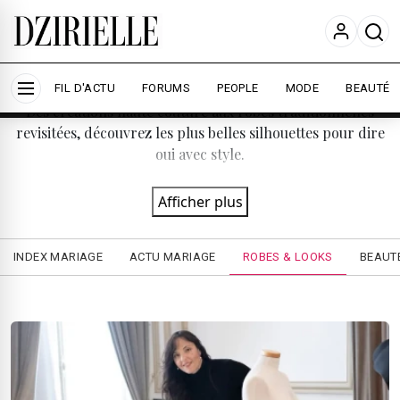
Nous utilisons des cookies pour améliorer votre
expérience et mesurer l'audience.
En savoir plus
Robes & Looks de mariée
Accepter tout
Personnaliser
FIL D'ACTU
FORUMS
PEOPLE
MODE
BEAUTÉ
Des créations haute couture aux robes traditionnelles
revisitées, découvrez les plus belles silhouettes pour dire
oui avec style.
Afficher plus
INDEX MARIAGE
ACTU MARIAGE
ROBES & LOOKS
BEAUTÉ