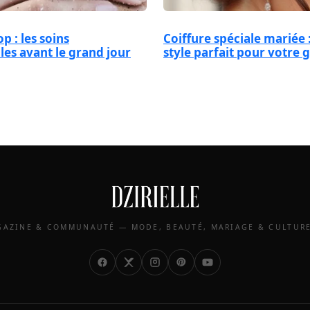
p : les soins
Coiffure spéciale mariée 
les avant le grand jour
style parfait pour votre 
AZINE & COMMUNAUTÉ — MODE, BEAUTÉ, MARIAGE & CULTUR