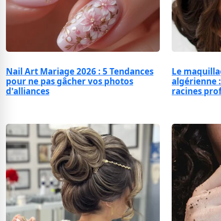
Nail Art Mariage 2026 : 5 Tendances
Le maquilla
pour ne pas gâcher vos photos
algérienne :
d'alliances
racines pro