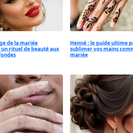
ge de la mariée
Henné : le guide ultime 
 un rituel de beauté aux
sublimer vos mains com
fondes
mariée