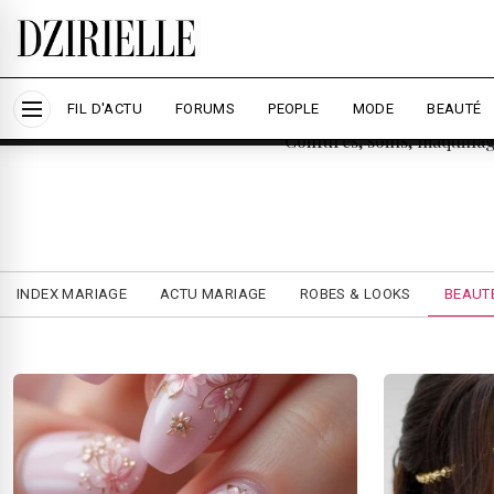
Nous utilisons des cookies pour améliorer votre ex
savoir plus
Accepter tout
Person
FIL D'ACTU
FORUMS
PEOPLE
MODE
BEAUTÉ
Coiffures, soins, maquillag
INDEX MARIAGE
ACTU MARIAGE
ROBES & LOOKS
BEAUTÉ