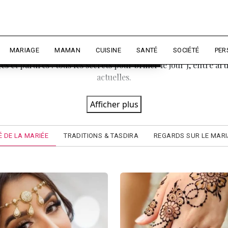
périence et mesurer l'audience.
En
Beauté de la mariée
naliser
MARIAGE
MAMAN
CUISINE
SANTÉ
SOCIÉTÉ
PER
es et parures : tous les secrets pour briller le jour J, entre ar
actuelles.
Afficher plus
 DE LA MARIÉE
TRADITIONS & TASDIRA
REGARDS SUR LE MAR