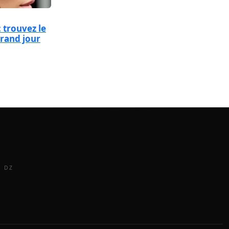
: trouvez le
grand jour
E DZ