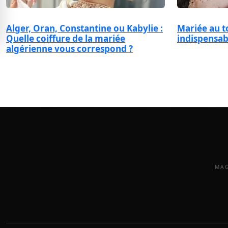
Alger, Oran, Constantine ou Kabylie :
Mariée au to
Quelle coiffure de la mariée
indispensab
algérienne vous correspond ?
MAG