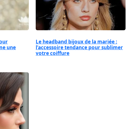
pour
Le headband bijoux de la mariée :
me une
l’accessoire tendance pour sublimer
votre coiffure