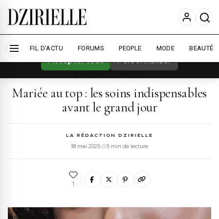
Nous utilisons des cookies pour améliorer
votre expérience et mesurer l'audience.
En
savoir plus
FIL D'ACTU
FORUMS
PEOPLE
MODE
BEAUTÉ
Accepter tout
Personnaliser
MARIAGE
›
BEAUTE
Mariée au top : les soins indispensables
avant le grand jour
LA RÉDACTION DZIRIELLE
18 mai 2025
·
5 min de lecture
1