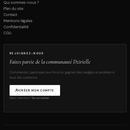
Qui sommes-nous ?
Plan du site
Contact
Mentions légales
Confidentialité
CGU
REJOIGNEZ-NOUS
Faites partie de la communauté Dzirielle
Commentez, participez aux forums, gagnez des badges et accédez à
tous les contenus.
CRÉER MON COMPTE
Déjà membre ?
Se connecter