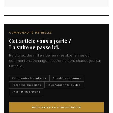
COMMUNAUTÉ DZIRIELLE
Cet article vous a parlé ?
La suite se passe ici.
Rejoignez des milliers de femmes algériennes qui
commentent, échangent et s'entraident chaque jour sur
Dzirielle.
Commenter les articles
Accéder aux forums
Poser vos questions
Télécharger nos guides
Inscription gratuite
REJOINDRE LA COMMUNAUTÉ