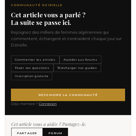
COMMUNAUTÉ DZIRIELLE
Cet article vous a parlé ?
La suite se passe ici.
Rejoignez des milliers de femmes algériennes qui
commentent, échangent et s'entraident chaque jour sur
Dzirielle.
Commenter les articles
Accéder aux forums
Poser vos questions
Télécharger nos guides
Inscription gratuite
REJOINDRE LA COMMUNAUTÉ
Déjà membre ?
Connexion
Cet article vous a aidée ? Partagez-le.
PARTAGER
FORUM