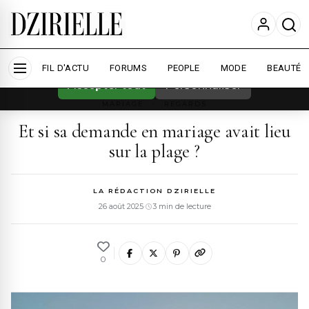
Nous utilisons des cookies pour améliorer
votre expérience et mesurer l'audience.
En
savoir plus
FIL D'ACTU
FORUMS
PEOPLE
MODE
BEAUTÉ
Accepter tout
Personnaliser
MARIAGE
›
REGARDS
Et si sa demande en mariage avait lieu
sur la plage ?
LA RÉDACTION DZIRIELLE
26 août 2025
·
3 min de lecture
0