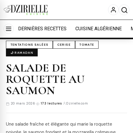
Nous utilisons des cookies pour améliorer votre
expérience et mesurer l'audience.
En savoir plus
Accueil
›
Cuisine
›
Tentations salées
Accepter tout
Personnaliser
DERNIÈRES RECETTES
CUISINE ALGÉRIENNE
TENTATIONS SALÉES
CERISE
TOMATE
🌙 RAMADAN
SALADE DE
ROQUETTE AU
SAUMON
20 mars 2026
·
173 lectures
·
Dzirielle.com
Une salade fraîche et élégante qui marie la roquette
poivrée, le saumon fondant et la mozzarella crémeuse.