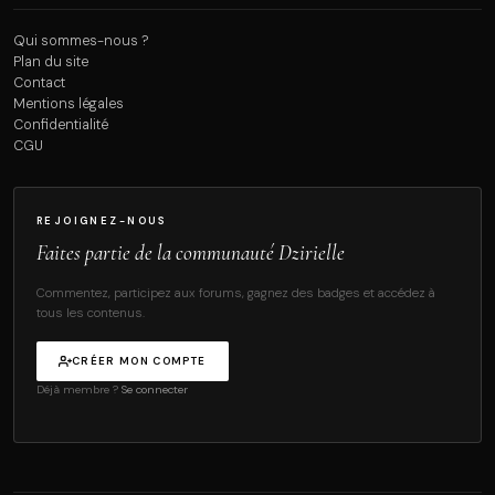
Qui sommes-nous ?
Plan du site
Contact
Mentions légales
Confidentialité
CGU
REJOIGNEZ-NOUS
Faites partie de la communauté Dzirielle
Commentez, participez aux forums, gagnez des badges et accédez à
tous les contenus.
CRÉER MON COMPTE
Déjà membre ?
Se connecter