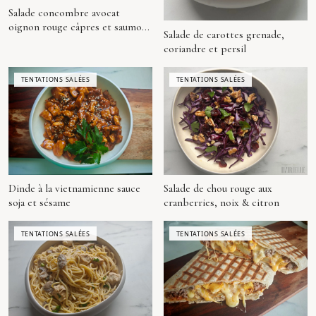
Salade concombre avocat
oignon rouge câpres et saumon
Salade de carottes grenade,
(façon Logan)
coriandre et persil
TENTATIONS SALÉES
TENTATIONS SALÉES
Dinde à la vietnamienne sauce
Salade de chou rouge aux
soja et sésame
cranberries, noix & citron
TENTATIONS SALÉES
TENTATIONS SALÉES