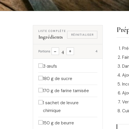
Prép
LISTE COMPLÈTE
RÉINITIALISER
Ingrédients
Pré
4
−
+
Portions
4
Fai
Dan
3 œufs
Ajo
180 g de sucre
Inc
170 g de farine tamisée
Ajo
Ver
1 sachet de levure
chimique
Cui
150 g de beurre