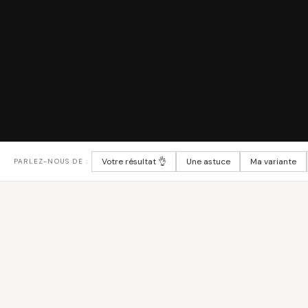
Votre résultat 👌
Une astuce
Ma variante
PARLEZ-NOUS DE :