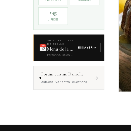
PROTÉINES
GLUCIDES
14g
LIPIDES
OUTIL EXCLUSIF
DZIRIELLE
📅
ESSAYER
Menu de la semaine
Personnalisé en 4 questions
Forum cuisine Dzirielle
→
Astuces · variantes · questions