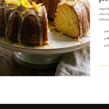
Ingrédi
chef ré
téléch
F
P
G