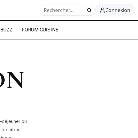
Connexion
BUZZ
FORUM CUISINE
ON
t-déjeuner ou
de citron,
pide et