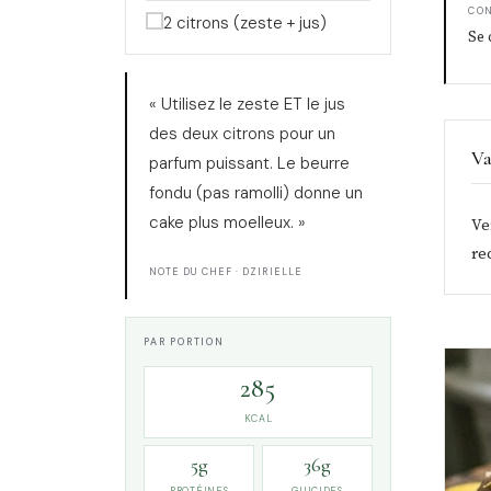
CO
2 citrons (zeste + jus)
Se 
« Utilisez le zeste ET le jus
des deux citrons pour un
Va
parfum puissant. Le beurre
fondu (pas ramolli) donne un
cake plus moelleux. »
Ve
rec
NOTE DU CHEF · DZIRIELLE
PAR PORTION
285
KCAL
5g
36g