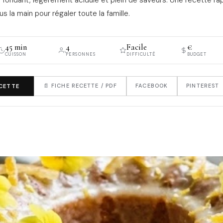
us la main pour régaler toute la famille.
45 min
4
Facile
€
CUISSON
PERSONNES
DIFFICULTÉ
BUDGET
📄 FICHE RECETTE / PDF
FACEBOOK
PINTEREST
ECETTE