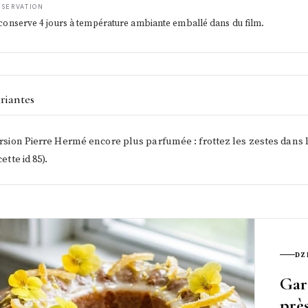
NSERVATION
conserve 4 jours à température ambiante emballé dans du film.
riantes
rsion Pierre Hermé encore plus parfumée : frottez les zestes dans le
ette id 85).
DZ
Gar
prè