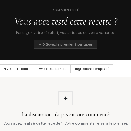
COMMUNAUTÉ
Vous avez testé cette recette ?
Partagez votre résultat, vos astuces ou votre variante.
✦ 0 Soyez le premier à partager
Niveau difficulté
Avis de la famille
Ingrédient remplacé
✦
La discussion n'a pas encore commencé
Vous avez réalisé cette recette ? Votre commentaire sera le premier.