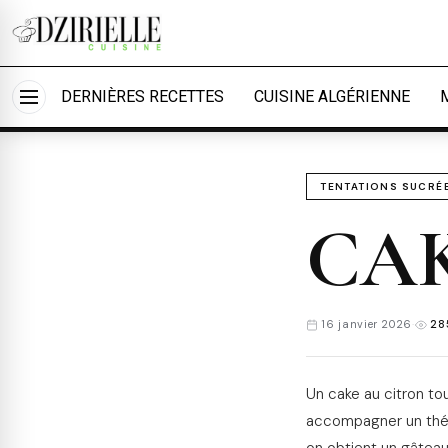
Nous utilisons des cookies pour améliorer votre ex
savoir plus
Accueil
›
Cuisine
›
Tentations sucrées
Accepter tout
Person
DERNIÈRES RECETTES
CUISINE ALGÉRIENNE
TENTATIONS SUCRÉ
CA
16 janvier 2026
·
285
Un cake au citron tou
accompagner un thé. 
on obtient un gâteau