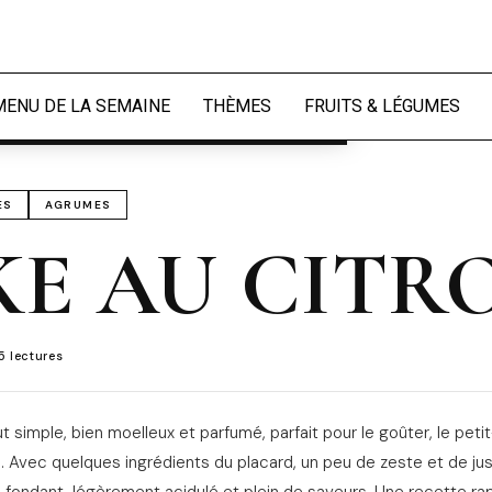
périence et mesurer l'audience.
En
naliser
MENU DE LA SEMAINE
THÈMES
FRUITS & LÉGUMES
ES
AGRUMES
KE AU CITR
 lectures
t simple, bien moelleux et parfumé, parfait pour le goûter, le peti
Avec quelques ingrédients du placard, un peu de zeste et de jus 
 fondant, légèrement acidulé et plein de saveurs. Une recette ra