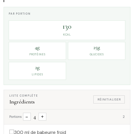
PAR PORTION
130
KCAL
4g
25g
PROTÉINES
GLUCIDES
2g
LIPIDES
LISTE COMPLÈTE
RÉINITIALISER
Ingrédients
4
−
+
Portions
2
300 ml de babeurre froid