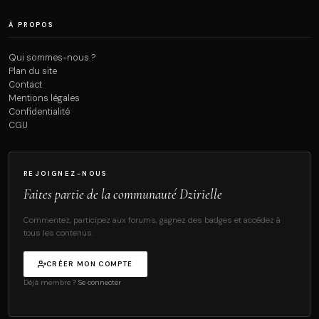
À PROPOS
Qui sommes-nous ?
Plan du site
Contact
Mentions légales
Confidentialité
CGU
REJOIGNEZ-NOUS
Faites partie de la communauté Dzirielle
Commentez, participez aux forums, gagnez des badges et accédez à
tous les contenus.
CRÉER MON COMPTE
Déjà membre ?
Se connecter