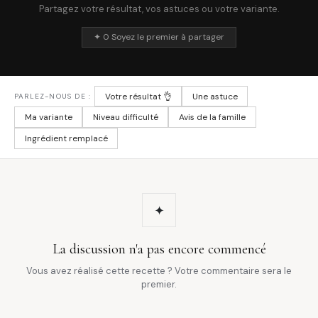
Partagez votre résultat, vos astuces ou votre variante.
✦ 0 Soyez le premier à partager
Votre résultat 👌
Une astuce
PARLEZ-NOUS DE :
Ma variante
Niveau difficulté
Avis de la famille
Ingrédient remplacé
✦
La discussion n'a pas encore commencé
Vous avez réalisé cette recette ? Votre commentaire sera le
premier.