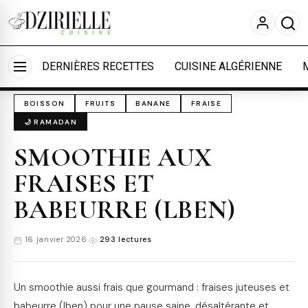
Nous utilisons des cookies pour améliorer votre
expérience et mesurer l'audience.
En savoir plus
Accueil
›
Cuisine
›
Boissons
Accepter tout
Personnaliser
DERNIÈRES RECETTES
CUISINE ALGÉRIENNE
BOISSON
FRUITS
BANANE
FRAISE
🌙 RAMADAN
SMOOTHIE AUX
FRAISES ET
BABEURRE (LBEN)
16 janvier 2026
·
293 lectures
Un smoothie aussi frais que gourmand : fraises juteuses et
babeurre (lben) pour une pause saine, désaltérante et