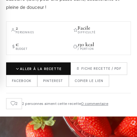
pleine de douceur !
2
Facile
PERSONNES
DIFFICULTÉ
€
130 kcal
BUDGET
/ PORTION
📄 FICHE RECETTE / PDF
ALLER À LA RECETTE
FACEBOOK
PINTEREST
COPIER LE LIEN
2
2 personnes aiment cette recette
0 commentaire