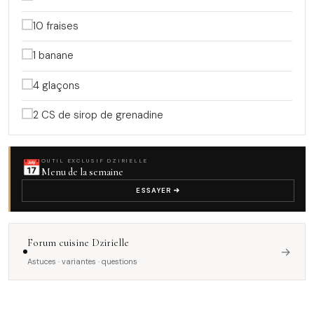
10 fraises
1 banane
4 glaçons
2 CS de sirop de grenadine
📅
OUTIL EXCLUSIF DZIRIELLE
Menu de la semaine
ESSAYER
Forum cuisine Dzirielle
→
Astuces · variantes · questions