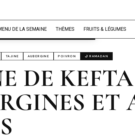
périence et mesurer l'audience.
En
naliser
MENU DE LA SEMAINE
THÈMES
FRUITS & LÉGUMES
TAJINE
AUBERGINE
POIVRON
🌙 RAMADAN
NE DE KEFT
RGINES ET 
S