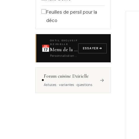
Feuilles de persil pour la
déco
OUTIL EXCLUSIF
DZIRIELLE
📅
ESSAYER
Menu de la semaine
Personnalisé en 4 questions
Forum cuisine Dzirielle
→
Astuces · variantes · questions