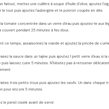
n faitout, mettez une cuillère à soupe d'huile d'olive, ajoutez l'o
r le tout puis ajoutez l'aubergine et le poivron coupés en dès.
 la tomate concentrée dans un verre d'eau puis ajoutez-le aux lég
à couvert pendant 25 minutes à feu doux.
t ce temps, assaisonnez la viande et ajoutez la pincée de cumin. 
asez la sauce dans un tajine puis ajoutez 1 petit verre d'eau si l
 puis laissez cuire 5 minutes. N'hésitez pas à retourner délicate
rement.
 faites trois petits trous puis ajoutez les oeufs. Un dans chaque t
on pour encore 5 minutes.
z le persil ciselé avant de servir.