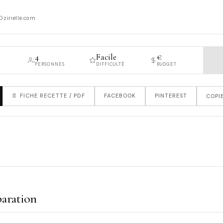
Dzirielle.com
4
Facile
€
PERSONNES
DIFFICULTÉ
BUDGET
📄 FICHE RECETTE / PDF
FACEBOOK
PINTEREST
COPIE
aration