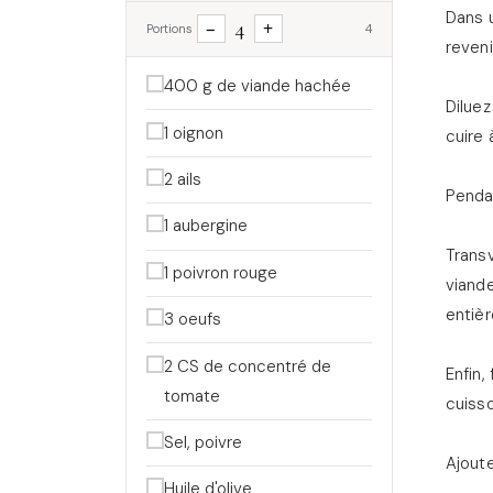
Dans u
4
−
+
Portions
4
reveni
400 g de viande hachée
Diluez
1 oignon
cuire 
2 ails
Pendan
1 aubergine
Transv
1 poivron rouge
viande
entiè
3 oeufs
2 CS de concentré de
Enfin,
tomate
cuiss
Sel, poivre
Ajoute
Huile d'olive