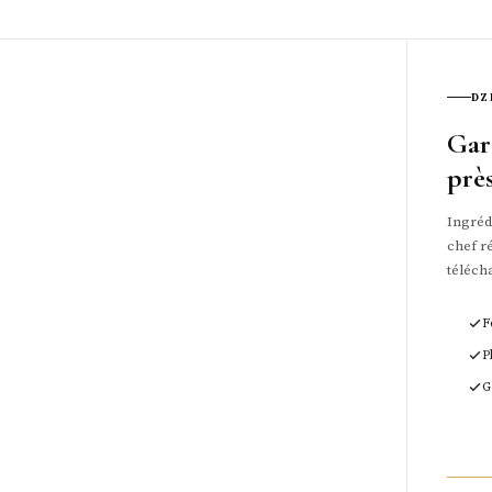
DZ
Gar
prè
Ingrédi
chef ré
téléch
F
P
G