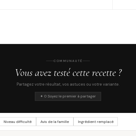
COMMUNAUTÉ
Vous avez testé cette recette ?
Partagez votre résultat, vos astuces ou votre variante.
✦ 0 Soyez le premier à partager
Niveau difficulté
Avis de la famille
Ingrédient remplacé