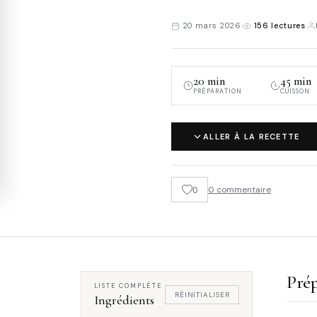
20 mars 2026
·
156 lectures
·
20 min
45 min
PRÉPARATION
CUISSON
ALLER À LA RECETTE
0
0 commentaire
Prép
LISTE COMPLÈTE
RÉINITIALISER
Ingrédients