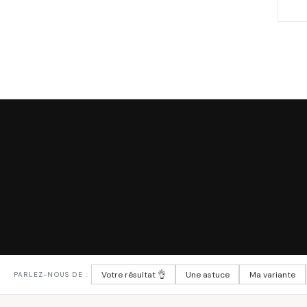
Votre résultat 👌
Une astuce
Ma variante
PARLEZ-NOUS DE :