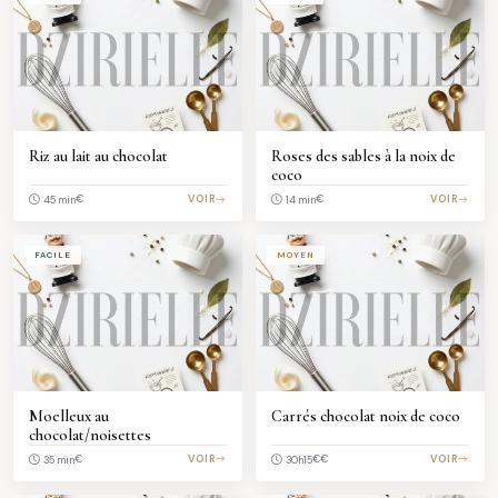
Riz au lait au chocolat
Roses des sables à la noix de
coco
€
VOIR
€
VOIR
45 min
14 min
FACILE
MOYEN
Moelleux au
Carrés chocolat noix de coco
chocolat/noisettes
€
VOIR
€€
VOIR
35 min
30h15