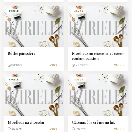
FACILE
MOYEN
Bûche pâtissière
Moelleux au chocolat et coeur
coulant passion
€
VOIR
€€
VOIR
60h05
27 min
FACILE
MOYEN
Moelleux au chocolat
Gâteaux à la crème au lait
€
VOIR
€€
VOIR
45 min
1h50