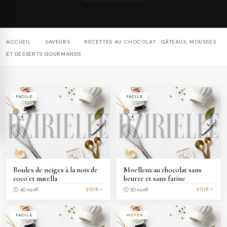
ACCUEIL
›
SAVEURS
›
RECETTES AU CHOCOLAT : GÂTEAUX, MOUSSES
ET DESSERTS GOURMANDS
FACILE
FACILE
Boules de neiges à la noix de
Moelleux au chocolat sans
coco et nutella
beurre et sans farine
€
VOIR
€
VOIR
40 min
50 min
FACILE
MOYEN