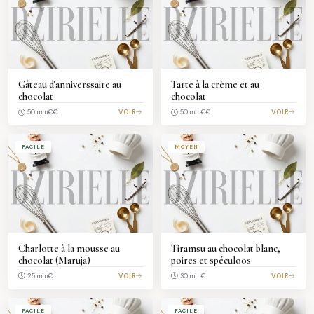
Gâteau d'anniverssaire au
Tarte à la crème et au
chocolat
chocolat
€€
VOIR
€€
VOIR
50 min
50 min
FACILE
MOYEN
Charlotte à la mousse au
Tiramsu au chocolat blanc,
chocolat (Maruja)
poires et spéculoos
€
VOIR
€
VOIR
25 min
30 min
FACILE
FACILE