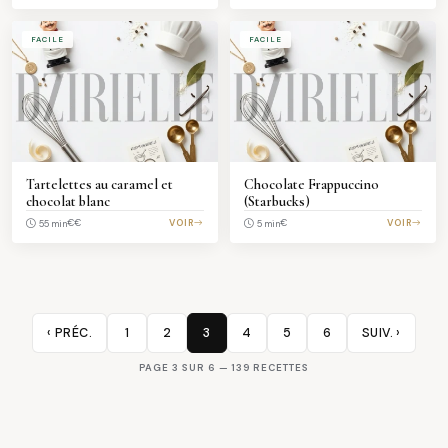
FACILE
FACILE
Tartelettes au caramel et
Chocolate Frappuccino
chocolat blanc
(Starbucks)
€€
VOIR
€
VOIR
55 min
5 min
‹ PRÉC.
1
2
3
4
5
6
SUIV. ›
PAGE 3 SUR 6 — 139 RECETTES