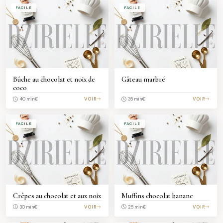
FACILE
FACILE
Bûche au chocolat et noix de
Gâteau marbré
coco
€
VOIR
€
VOIR
40 min
35 min
FACILE
FACILE
Crêpes au chocolat et aux noix
Muffins chocolat banane
€
VOIR
€
VOIR
30 min
25 min