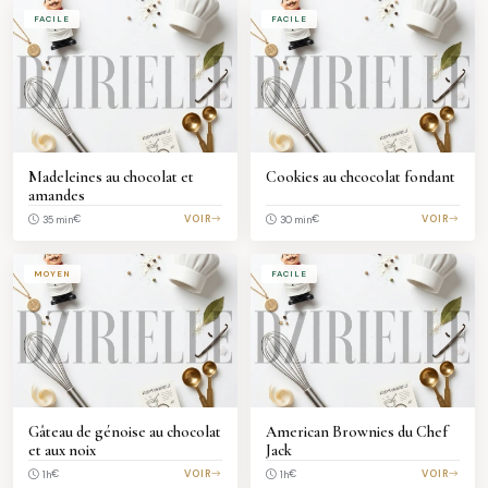
FACILE
FACILE
Madeleines au chocolat et
Cookies au chcocolat fondant
amandes
€
VOIR
€
VOIR
35 min
30 min
MOYEN
FACILE
Gâteau de génoise au chocolat
American Brownies du Chef
et aux noix
Jack
€
VOIR
€
VOIR
1h
1h