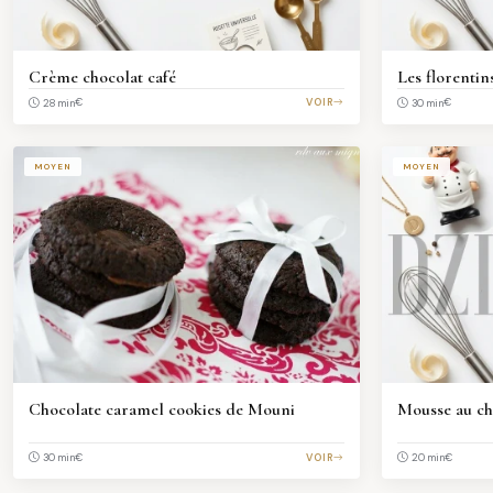
Crème chocolat café
Les florentin
€
VOIR
€
28 min
30 min
MOYEN
MOYEN
Chocolate caramel cookies de Mouni
Mousse au ch
€
VOIR
€
30 min
20 min