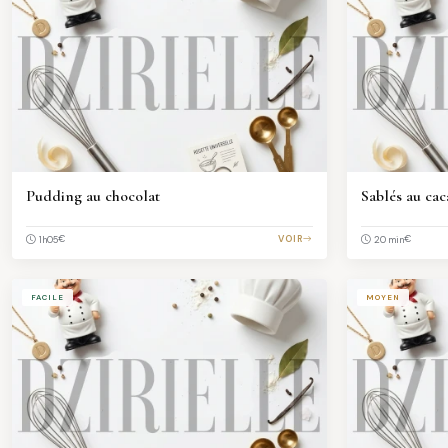
Pudding au chocolat
Sablés au cac
€
VOIR
€
1h05
20 min
FACILE
MOYEN