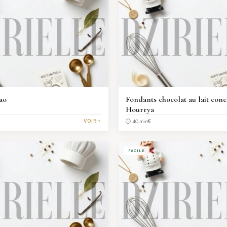
ao
Fondants chocolat au lait con
Hourrya
VOIR
€
40 min
FACILE