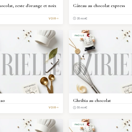
ocolat, zeste d'orange et noix
Gâteau au chocolat express
VOIR
€
35 min
FACILE
cao
Ghribia au chocolat
VOIR
€
55 min
FACILE