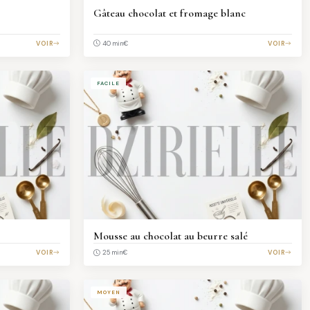
Gâteau chocolat et fromage blanc
VOIR
€
VOIR
40 min
FACILE
Mousse au chocolat au beurre salé
VOIR
€
VOIR
25 min
MOYEN