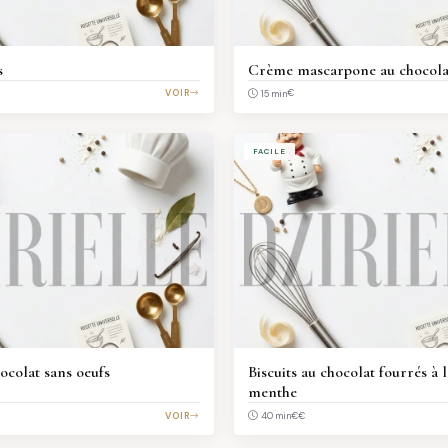
s
Crème mascarpone au chocola
VOIR
€
15 min
FACILE
ocolat sans oeufs
Biscuits au chocolat fourrés à
menthe
VOIR
€€
40 min