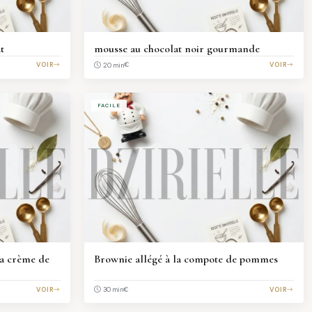
t
mousse au chocolat noir gourmande
VOIR
€
VOIR
20 min
FACILE
 la crème de
Brownie allégé à la compote de pommes
VOIR
€
VOIR
30 min