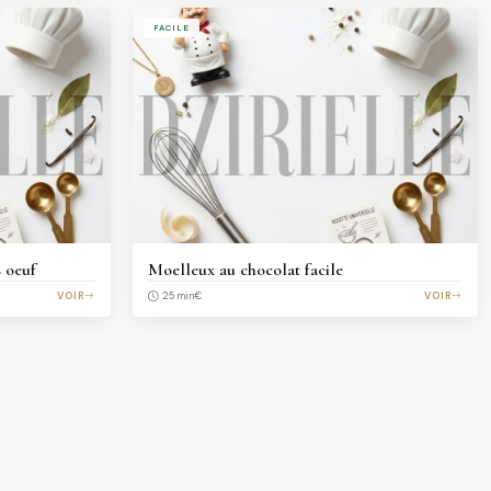
FACILE
 oeuf
Moelleux au chocolat facile
VOIR
€
VOIR
25 min