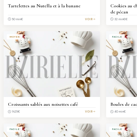
Tartelettes au Nutella et à la banane
Cookies au ch
de pécan
€
VOIR
€€
50 min
32 min
MOYEN
FACILE
Croissants sablés aux noisettes café
Boules de ca
€
VOIR
€
1h25
40 min
FACILE
FACILE