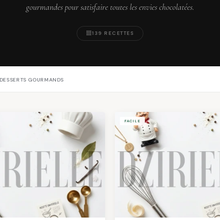
gourmandes pour satisfaire toutes les envies chocolatées.
139 RECETTES
T DESSERTS GOURMANDS
FACILE