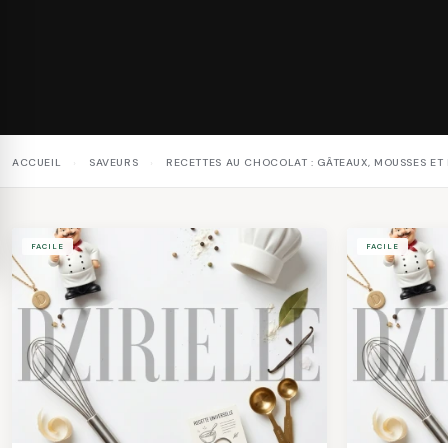
ACCUEIL
›
SAVEURS
›
RECETTES AU CHOCOLAT : GÂTEAUX, MOUSSES E
FACILE
FACILE