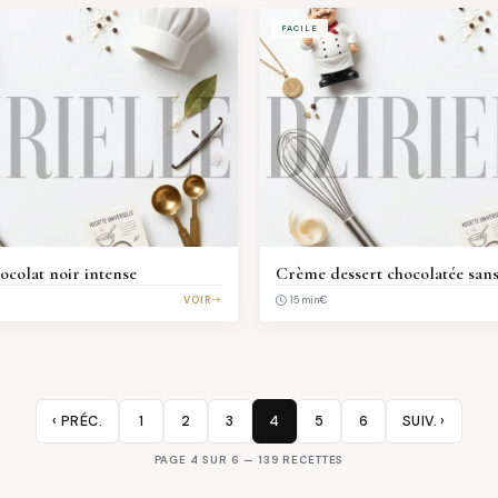
FACILE
ocolat noir intense
Crème dessert chocolatée sans
VOIR
€
15 min
‹ PRÉC.
1
2
3
4
5
6
SUIV. ›
PAGE 4 SUR 6 — 139 RECETTES