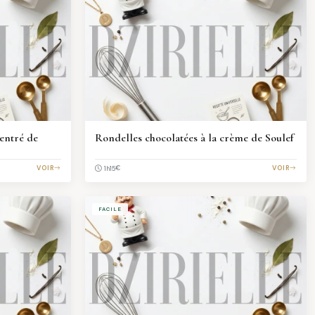
centré de
Rondelles chocolatées à la crème de Soulef
VOIR
€
VOIR
1h15
FACILE