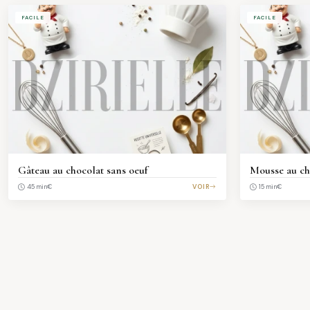
FACILE
FACILE
Gâteau au chocolat sans oeuf
Mousse au ch
€
VOIR
€
45 min
15 min