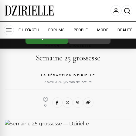
Nous utilisons des cookies pour améliorer
votre expérience et mesurer l'audience.
En
savoir plus
FIL D'ACTU
FORUMS
PEOPLE
MODE
BEAUTÉ
Accepter tout
Personnaliser
MAMAN
›
GROSSESSE
Semaine 25 grossesse
LA RÉDACTION DZIRIELLE
3 avril 2026
·
5 min de lecture
0