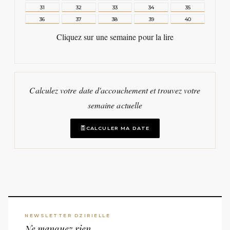
31
32
33
34
35
36
37
38
39
40
Cliquez sur une semaine pour la lire
Calculez votre date d'accouchement et trouvez votre
semaine actuelle
CALCULER MA DATE
NEWSLETTER DZIRIELLE
Ne manquez rien.