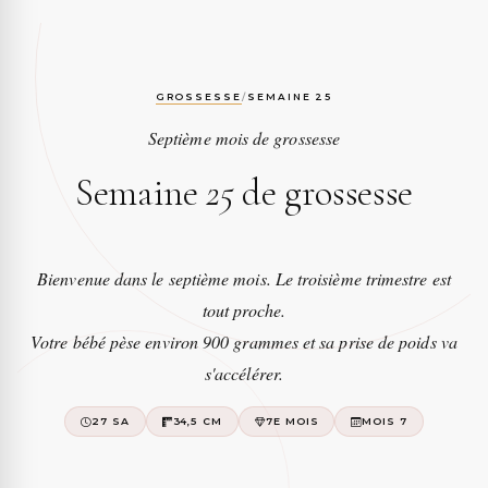
GROSSESSE
/
SEMAINE 25
Septième mois de grossesse
Semaine
25
de grossesse
Bienvenue dans le septième mois. Le troisième trimestre est
tout proche.
Votre bébé pèse environ 900 grammes et sa prise de poids va
s'accélérer.
27 SA
34,5 CM
7E MOIS
MOIS 7