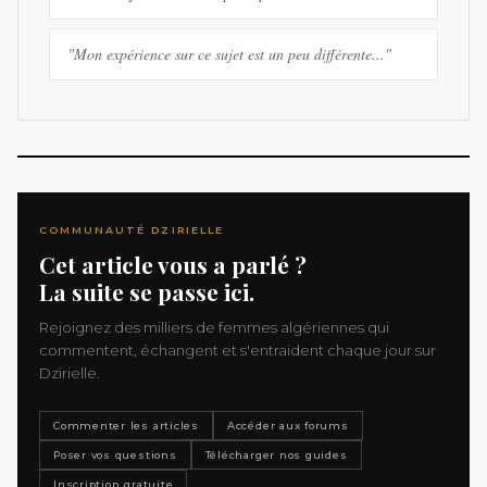
"Mon expérience sur ce sujet est un peu différente..."
COMMUNAUTÉ DZIRIELLE
Cet article vous a parlé ?
La suite se passe ici.
Rejoignez des milliers de femmes algériennes qui
commentent, échangent et s'entraident chaque jour sur
Dzirielle.
Commenter les articles
Accéder aux forums
Poser vos questions
Télécharger nos guides
Inscription gratuite