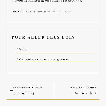
Parfois la solution la plus simple est la bonne."
W.D
Wafa D., maman d'un petit Adam — Bône
POUR ALLER PLUS LOIN
Autres
Voir toutes les semaines de grossesse
SEMAINE PRÉCÉDENTE
SEMAINE SUIVANTE
← Semaine 24
Semaine 26 →