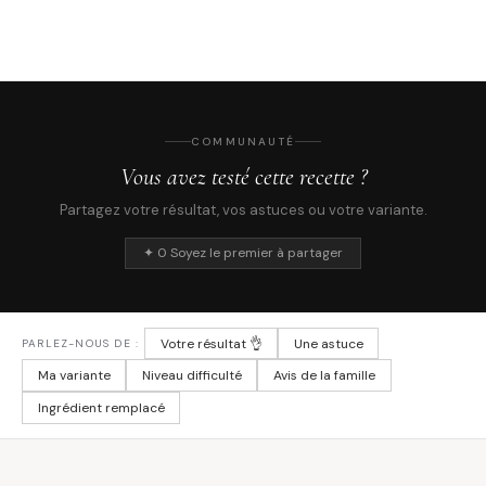
COMMUNAUTÉ
Vous avez testé cette recette ?
Partagez votre résultat, vos astuces ou votre variante.
✦ 0 Soyez le premier à partager
Votre résultat 👌
Une astuce
PARLEZ-NOUS DE :
Ma variante
Niveau difficulté
Avis de la famille
Ingrédient remplacé