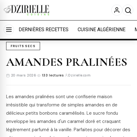
Nous utilisons des cookies pour améliorer votre
expérience et mesurer l'audience.
En savoir plus
Accueil
›
Cuisine
›
Essentiels
Accepter tout
Personnaliser
DERNIÈRES RECETTES
CUISINE ALGÉRIENNE
FRUITS SECS
AMANDES PRALINÉES
20 mars 2026
·
133 lectures
·
Dzirielle.com
Les amandes pralinées sont une confiserie maison
irrésistible qui transforme de simples amandes en de
délicieux petits bonbons caramélisés. Le sucre fondu
enveloppe les amandes d'un caramel doré et craquant
légèrement parfumé à la vanille. Parfaites pour décorer des