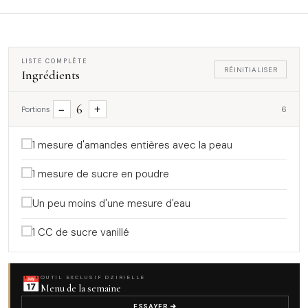
LISTE COMPLÈTE
RÉINITIALISER
Ingrédients
6
−
+
Portions
6
1 mesure d'amandes entières avec la peau
1 mesure de sucre en poudre
Un peu moins d'une mesure d'eau
1 CC de sucre vanillé
📅
OUTIL EXCLUSIF DZIRIELLE
Menu de la semaine
ESSAYER