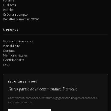
Forums
Fil d’actu
People
Créer un compte
Recettes Ramadan 2026
À PROPOS
Qui sommes-nous ?
Plan du site
Contact
Mentions légales
Confidentialité
CGU
REJOIGNEZ-NOUS
Faites partie de la communauté Dzirielle
Commentez, participez aux forums, gagnez des badges et accédez à
tous les contenus.