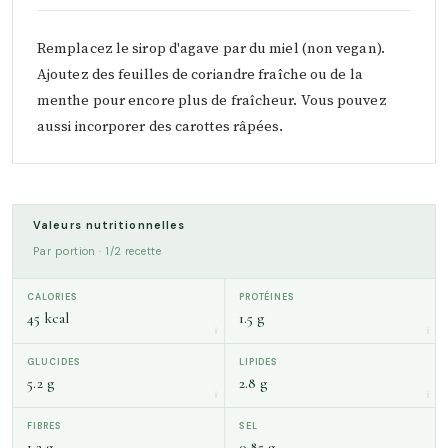
Remplacez le sirop d'agave par du miel (non vegan).
Ajoutez des feuilles de coriandre fraîche ou de la
menthe pour encore plus de fraîcheur. Vous pouvez
aussi incorporer des carottes râpées.
Valeurs nutritionnelles
Par portion · 1/2 recette
CALORIES
PROTÉINES
45 kcal
1.5 g
GLUCIDES
LIPIDES
5.2 g
2.8 g
FIBRES
SEL
1.2 g
0.85 g