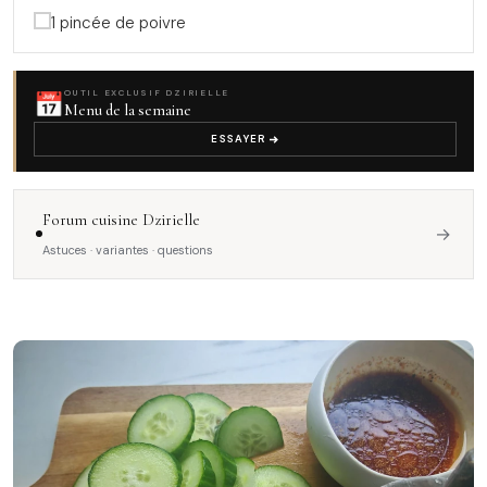
1 pincée de poivre
📅
OUTIL EXCLUSIF DZIRIELLE
Menu de la semaine
ESSAYER
Forum cuisine Dzirielle
→
Astuces · variantes · questions