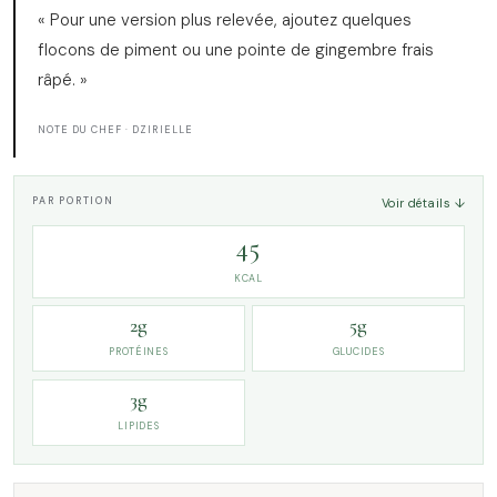
« Pour une version plus relevée, ajoutez quelques
flocons de piment ou une pointe de gingembre frais
râpé. »
NOTE DU CHEF · DZIRIELLE
PAR PORTION
Voir détails ↓
45
KCAL
2g
5g
PROTÉINES
GLUCIDES
3g
LIPIDES