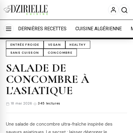
Nous utilisons des cookies pour améliorer votre
expérience et mesurer l'audience.
En savoir plus
Accueil
›
Cuisine
›
Entrées froides
Accepter tout
Personnaliser
DERNIÈRES RECETTES
CUISINE ALGÉRIENNE
ENTRÉE FROIDE
VEGAN
HEALTHY
SANS CUISSON
CONCOMBRE
SALADE DE
CONCOMBRE À
L'ASIATIQUE
18 mai 2026
·
345 lectures
Une salade de concombre ultra-fraîche inspirée des
saveurs asiatiques. Le secret : laisser dégorger le