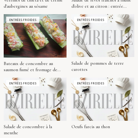
Verrines de chleta et de crème
Salade de fèves fraîches à l'huile
d'aubergines au sésame
d'olive et au citron : entrée
kabyle légère
ENTRÉES FROIDES
ENTRÉES FROIDES
Salade de pommes de terre
Bateaux de concombre au
carottes
saumon fumé et fromage de
chèvre
ENTRÉES FROIDES
ENTRÉES FROIDES
Salade de concombre à la
Oeufs farcis au thon
menthe