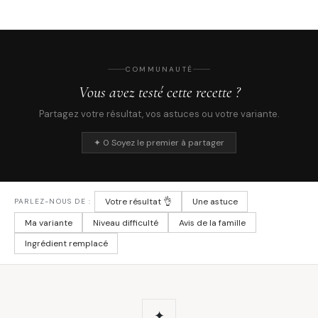
COMMUNAUTÉ
Vous avez testé cette recette ?
Partagez votre résultat, vos astuces ou votre variante.
✦ 0 Soyez le premier à partager
Votre résultat 👌
Une astuce
PARLEZ-NOUS DE :
Ma variante
Niveau difficulté
Avis de la famille
Ingrédient remplacé
✦