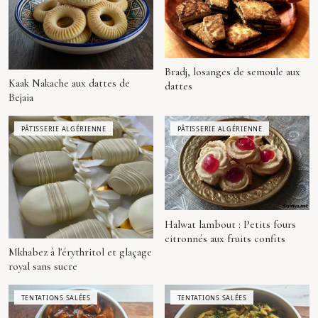
Bradj, losanges de semoule aux
Kaak Nakache aux dattes de
dattes
Bejaia
PÂTISSERIE ALGÉRIENNE
PÂTISSERIE ALGÉRIENNE
Halwat lambout : Petits fours
citronnés aux fruits confits
Mkhabez à l'érythritol et glaçage
royal sans sucre
TENTATIONS SALÉES
TENTATIONS SALÉES