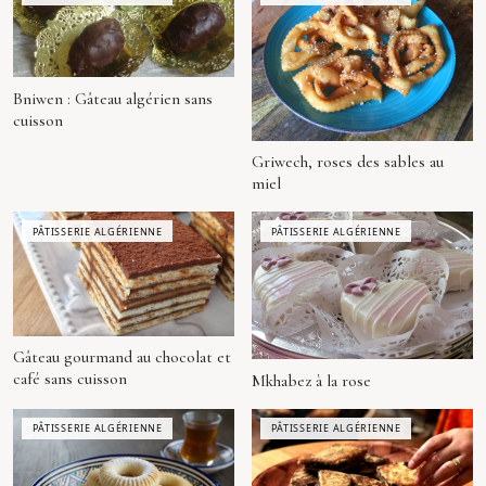
Bniwen : Gâteau algérien sans
cuisson
Griwech, roses des sables au
miel
PÂTISSERIE ALGÉRIENNE
PÂTISSERIE ALGÉRIENNE
Gâteau gourmand au chocolat et
café sans cuisson
Mkhabez à la rose
PÂTISSERIE ALGÉRIENNE
PÂTISSERIE ALGÉRIENNE