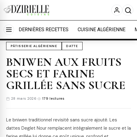
Nous utilisons des cookies pour améliorer votre
expérience et mesurer l'audience.
En savoir plus
Accueil
›
Cuisine
›
Pâtisserie algérienne
Accepter tout
Personnaliser
DERNIÈRES RECETTES
CUISINE ALGÉRIENNE
PÂTISSERIE ALGÉRIENNE
DATTE
BNIWEN AUX FRUITS
SECS ET FARINE
GRILLÉE SANS SUCRE
28 mars 2026
·
179 lectures
Le bniwen traditionnel revisité sans sucre ajouté. Les
dattes Deglet Nour remplacent intégralement le sucre et la
farine grillée lui donne ce goût unique, profond et