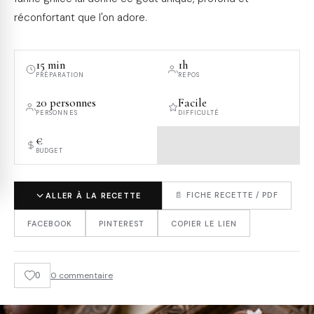
réconfortant que l'on adore.
15 min
1h
PRÉPARATION
REPOS
20 personnes
Facile
PERSONNES
DIFFICULTÉ
€
BUDGET
📄 FICHE RECETTE / PDF
ALLER À LA RECETTE
FACEBOOK
PINTEREST
COPIER LE LIEN
0
0 commentaire