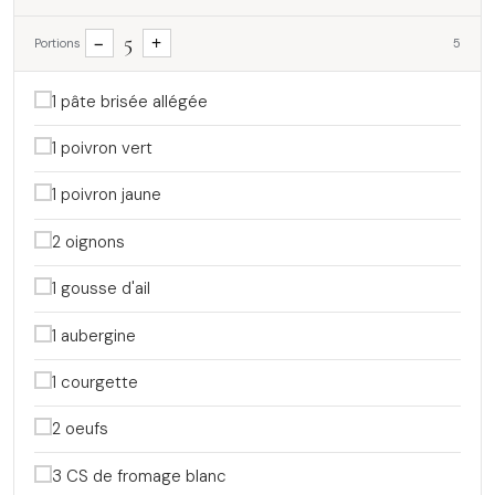
5
−
+
Portions
5
1 pâte brisée allégée
1 poivron vert
1 poivron jaune
2 oignons
1 gousse d'ail
1 aubergine
1 courgette
2 oeufs
3 CS de fromage blanc