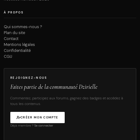
À PROPOS
Qui sommes-nous ?
Plan du site
Contact
Mentions légales
Confidentialité
CGU
REJOIGNEZ-NOUS
Faites partie de la communauté Dzirielle
Commentez, participez aux forums, gagnez des badges et accédez à
tous les contenus.
CRÉER MON COMPTE
Déjà membre ?
Se connecter