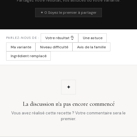
Partagez votre résultat, vos astuces ou votre variante.
✦ 0 Soyez le premier à partager
Votre résultat 👌
Une astuce
PARLEZ-NOUS DE :
Ma variante
Niveau difficulté
Avis de la famille
Ingrédient remplacé
✦
La discussion n'a pas encore commencé
Vous avez réalisé cette recette ? Votre commentaire sera le
premier.