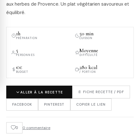
aux herbes de Provence. Un plat végétarien savoureux et
équilibré.
1h
50 min
PRÉPARATION
CUISSON
5
Moyenne
PERSONNES
DIFFICULTÉ
€€
280 kcal
BUDGET
/ PORTION
📄 FICHE RECETTE / PDF
ALLER À LA RECETTE
FACEBOOK
PINTEREST
COPIER LE LIEN
0
0 commentaire