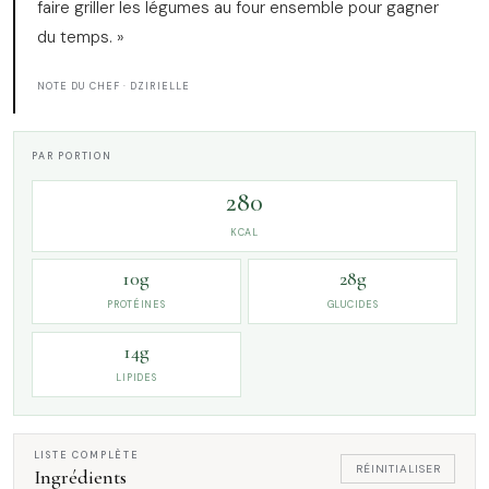
faire griller les légumes au four ensemble pour gagner
du temps. »
NOTE DU CHEF · DZIRIELLE
PAR PORTION
280
KCAL
10g
28g
PROTÉINES
GLUCIDES
14g
LIPIDES
LISTE COMPLÈTE
RÉINITIALISER
Ingrédients