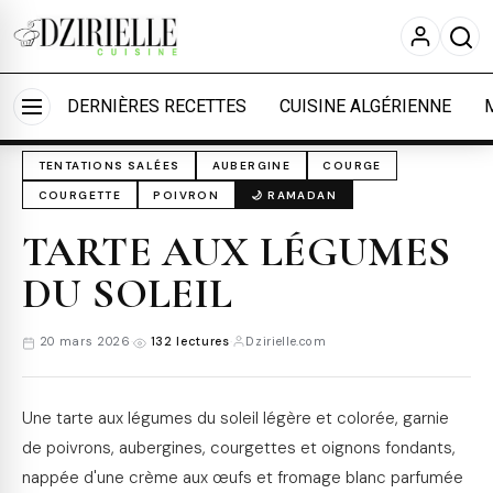
Nous utilisons des cookies pour améliorer votre
expérience et mesurer l'audience.
En savoir plus
Accueil
›
Cuisine
›
Tentations salées
Accepter tout
Personnaliser
DERNIÈRES RECETTES
CUISINE ALGÉRIENNE
TENTATIONS SALÉES
AUBERGINE
COURGE
COURGETTE
POIVRON
🌙 RAMADAN
TARTE AUX LÉGUMES
DU SOLEIL
20 mars 2026
·
132 lectures
·
Dzirielle.com
Une tarte aux légumes du soleil légère et colorée, garnie
de poivrons, aubergines, courgettes et oignons fondants,
nappée d'une crème aux œufs et fromage blanc parfumée