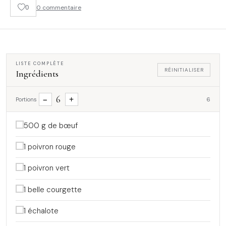
0
0 commentaire
LISTE COMPLÈTE
RÉINITIALISER
Ingrédients
6
−
+
Portions
6
500 g de bœuf
1 poivron rouge
1 poivron vert
1 belle courgette
1 échalote