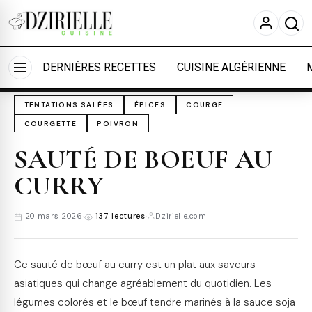
Nous utilisons des cookies pour améliorer votre
expérience et mesurer l'audience.
En savoir plus
Accueil
›
Cuisine
›
Tentations salées
Accepter tout
Personnaliser
DERNIÈRES RECETTES
CUISINE ALGÉRIENNE
TENTATIONS SALÉES
ÉPICES
COURGE
COURGETTE
POIVRON
SAUTÉ DE BOEUF AU
CURRY
20 mars 2026
·
137 lectures
·
Dzirielle.com
Ce sauté de bœuf au curry est un plat aux saveurs
asiatiques qui change agréablement du quotidien. Les
légumes colorés et le bœuf tendre marinés à la sauce soja