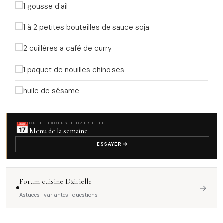
1 gousse d'ail
1 à 2 petites bouteilles de sauce soja
2 cuillères a café de curry
1 paquet de nouilles chinoises
huile de sésame
📅
OUTIL EXCLUSIF DZIRIELLE
Menu de la semaine
ESSAYER
Forum cuisine Dzirielle
→
Astuces · variantes · questions