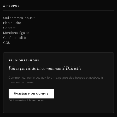
À PROPOS
Qui sommes-nous ?
Plan du site
Contact
Mentions légales
Confidentialité
CGU
REJOIGNEZ-NOUS
Faites partie de la communauté Dzirielle
Commentez, participez aux forums, gagnez des badges et accédez à
tous les contenus.
CRÉER MON COMPTE
Déjà membre ?
Se connecter