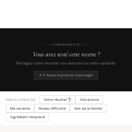
COMMUNAUTÉ
Vous avez testé cette recette ?
Partagez votre résultat, vos astuces ou votre variante.
✦ 0 Soyez le premier à partager
Votre résultat 👌
Une astuce
PARLEZ-NOUS DE :
Ma variante
Niveau difficulté
Avis de la famille
Ingrédient remplacé