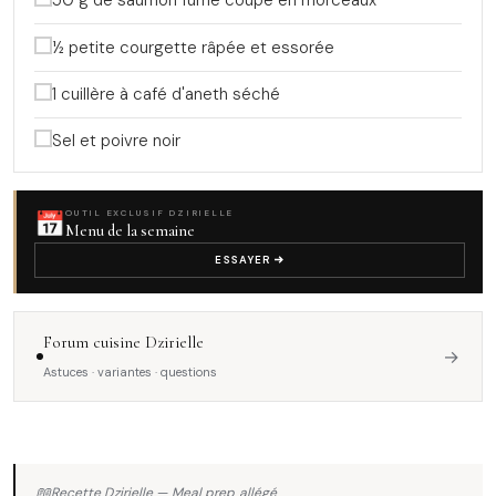
50 g de saumon fumé coupé en morceaux
½ petite courgette râpée et essorée
1 cuillère à café d'aneth séché
Sel et poivre noir
📅
OUTIL EXCLUSIF DZIRIELLE
Menu de la semaine
ESSAYER
Forum cuisine Dzirielle
→
Astuces · variantes · questions
📖
Recette Dzirielle — Meal prep allégé