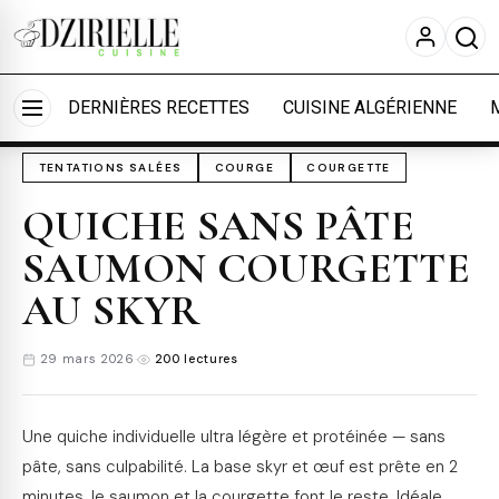
Nous utilisons des cookies pour améliorer votre
expérience et mesurer l'audience.
En savoir plus
Accueil
›
Cuisine
›
Tentations salées
Accepter tout
Personnaliser
DERNIÈRES RECETTES
CUISINE ALGÉRIENNE
TENTATIONS SALÉES
COURGE
COURGETTE
QUICHE SANS PÂTE
SAUMON COURGETTE
AU SKYR
29 mars 2026
·
200 lectures
Une quiche individuelle ultra légère et protéinée — sans
pâte, sans culpabilité. La base skyr et œuf est prête en 2
minutes, le saumon et la courgette font le reste. Idéale