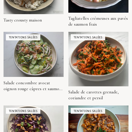
Tagliatelles crémeuses aux pavés
Tasty crousty maison
de saumon frais
TENTATIONS SALÉES
TENTATIONS SALÉES
Salade concombre avocat
oignon rouge câpres et saumon
Salade de carottes grenade,
(façon Logan)
coriandre et persil
TENTATIONS SALÉES
TENTATIONS SALÉES