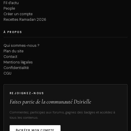
Fil d’actu
People
Créer un compte
Recettes Ramadan 2026
À PROPOS
Qui sommes-nous ?
Plan du site
Contact
Mentions légales
Confidentialité
CGU
REJOIGNEZ-NOUS
Faites partie de la communauté Dzirielle
Commentez, participez aux forums, gagnez des badges et accédez à
tous les contenus.
CRÉER MON COMPTE