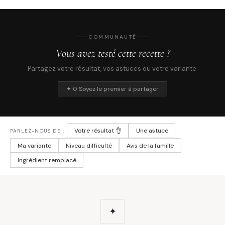
COMMUNAUTÉ
Vous avez testé cette recette ?
Partagez votre résultat, vos astuces ou votre variante.
✦ 0 Soyez le premier à partager
Votre résultat 👌
Une astuce
PARLEZ-NOUS DE :
Ma variante
Niveau difficulté
Avis de la famille
Ingrédient remplacé
✦