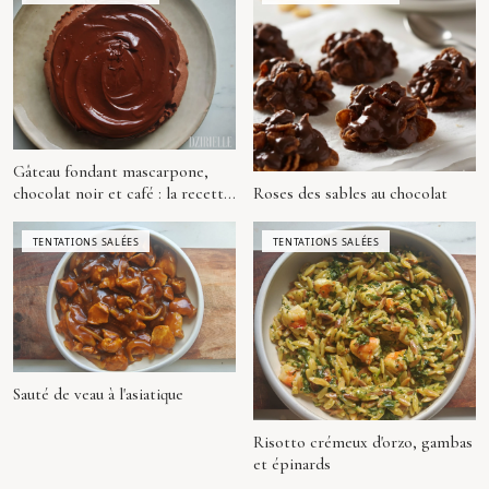
Gâteau fondant mascarpone,
Roses des sables au chocolat
chocolat noir et café : la recette
signature Dzirielle
TENTATIONS SALÉES
TENTATIONS SALÉES
Sauté de veau à l'asiatique
Risotto crémeux d'orzo, gambas
et épinards