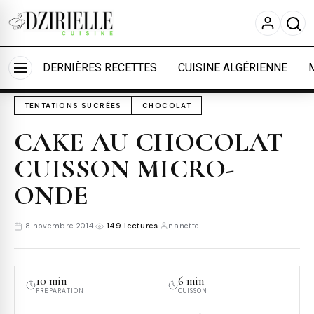
Nous utilisons des cookies pour améliorer votre
expérience et mesurer l'audience.
En savoir plus
Accueil
›
Cuisine
›
Tentations sucrées
Accepter tout
Personnaliser
DERNIÈRES RECETTES
CUISINE ALGÉRIENNE
TENTATIONS SUCRÉES
CHOCOLAT
CAKE AU CHOCOLAT
CUISSON MICRO-
ONDE
8 novembre 2014
·
149 lectures
·
nanette
10 min
6 min
PRÉPARATION
CUISSON