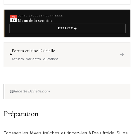
📅
OUTIL EXCLUSIF DZIRIELLE
Menu de la semaine
ESSAYER
Forum cuisine Dzirielle
→
Astuces · variantes · questions
📖
Recette Dzirielle.com
Préparation
Écossez les fèves fraîches et rincez-les à l'eau froide. Si les