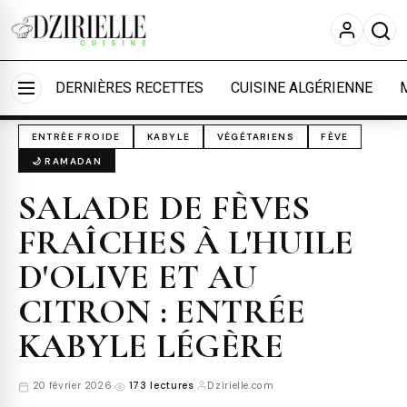
Nous utilisons des cookies pour améliorer votre
expérience et mesurer l'audience.
En savoir plus
Accueil
›
Cuisine
›
Entrées froides
Accepter tout
Personnaliser
DERNIÈRES RECETTES
CUISINE ALGÉRIENNE
ENTRÉE FROIDE
KABYLE
VÉGÉTARIENS
FÈVE
🌙 RAMADAN
SALADE DE FÈVES
FRAÎCHES À L'HUILE
D'OLIVE ET AU
CITRON : ENTRÉE
KABYLE LÉGÈRE
20 février 2026
·
173 lectures
·
Dzirielle.com