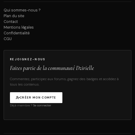
Qui sommes-nous ?
Plan du site
Contact
Mentions légales
Confidentialité
CGU
REJOIGNEZ-NOUS
Faites partie de la communauté Dzirielle
Commentez, participez aux forums, gagnez des badges et accédez à
tous les contenus.
CRÉER MON COMPTE
Déjà membre ?
Se connecter