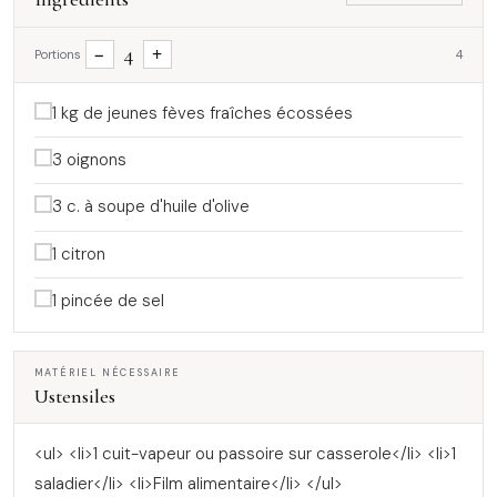
4
−
+
Portions
4
1 kg de jeunes fèves fraîches écossées
3 oignons
3 c. à soupe d'huile d'olive
1 citron
1 pincée de sel
MATÉRIEL NÉCESSAIRE
Ustensiles
<ul> <li>1 cuit-vapeur ou passoire sur casserole</li> <li>1
saladier</li> <li>Film alimentaire</li> </ul>