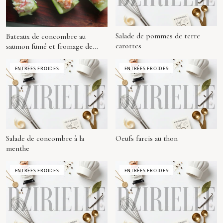
Salade de pommes de terre
Bateaux de concombre au
carottes
saumon fumé et fromage de
chèvre
ENTRÉES FROIDES
ENTRÉES FROIDES
Salade de concombre à la
Oeufs farcis au thon
menthe
ENTRÉES FROIDES
ENTRÉES FROIDES