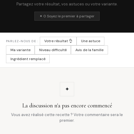
Partagez votre résultat, vos astuces ou votre variante.
✦ 0 Soyez le premier à partager
Votre résultat 👌
Une astuce
PARLEZ-NOUS DE :
Ma variante
Niveau difficulté
Avis de la famille
Ingrédient remplacé
✦
La discussion n'a pas encore commencé
Vous avez réalisé cette recette ? Votre commentaire sera le
premier.