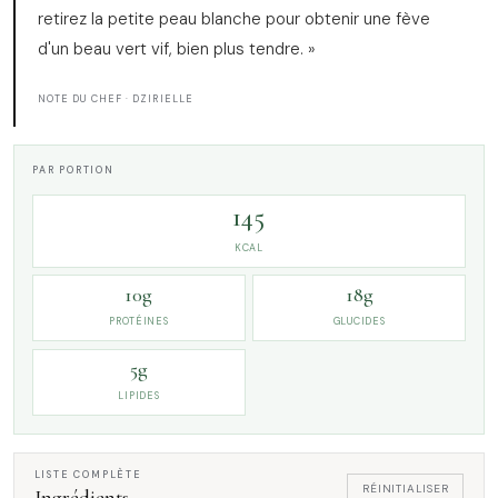
retirez la petite peau blanche pour obtenir une fève
d'un beau vert vif, bien plus tendre. »
NOTE DU CHEF · DZIRIELLE
PAR PORTION
145
KCAL
10g
18g
PROTÉINES
GLUCIDES
5g
LIPIDES
LISTE COMPLÈTE
RÉINITIALISER
Ingrédients