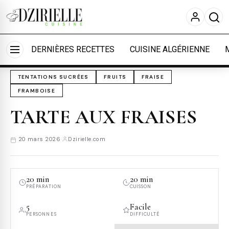
Nous utilisons des cookies pour améliorer votre
expérience et mesurer l'audience.
En savoir plus
Accueil
›
Cuisine
›
Tentations sucrées
Accepter tout
Personnaliser
DERNIÈRES RECETTES
CUISINE ALGÉRIENNE
TENTATIONS SUCRÉES
FRUITS
FRAISE
FRAMBOISE
TARTE AUX FRAISES
20 mars 2026
·
Dzirielle.com
20 min
20 min
PRÉPARATION
CUISSON
5
Facile
PERSONNES
DIFFICULTÉ