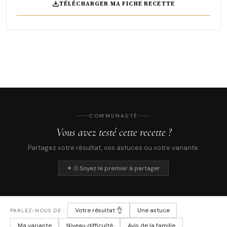
TÉLÉCHARGER MA FICHE RECETTE
COMMUNAUTÉ
Vous avez testé cette recette ?
Partagez votre résultat, vos astuces ou votre variante.
✦ 0 Soyez le premier à partager
Votre résultat 👌
Une astuce
PARLEZ-NOUS DE :
Ma variante
Niveau difficulté
Avis de la famille