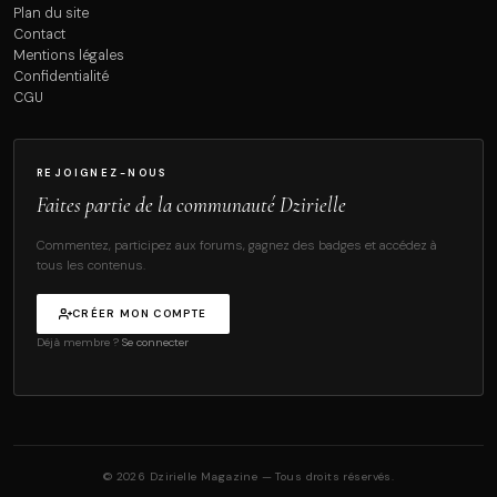
Plan du site
Contact
Mentions légales
Confidentialité
CGU
REJOIGNEZ-NOUS
Faites partie de la communauté Dzirielle
Commentez, participez aux forums, gagnez des badges et accédez à
tous les contenus.
CRÉER MON COMPTE
Déjà membre ?
Se connecter
© 2026 Dzirielle Magazine — Tous droits réservés.