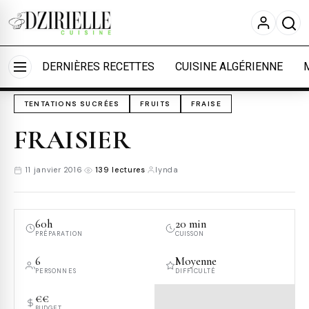
Nous utilisons des cookies pour améliorer votre
expérience et mesurer l'audience.
En savoir plus
Accueil
›
Cuisine
›
Tentations sucrées
Accepter tout
Personnaliser
DERNIÈRES RECETTES
CUISINE ALGÉRIENNE
TENTATIONS SUCRÉES
FRUITS
FRAISE
FRAISIER
11 janvier 2016
·
139 lectures
·
lynda
60h
20 min
PRÉPARATION
CUISSON
6
Moyenne
PERSONNES
DIFFICULTÉ
€€
BUDGET