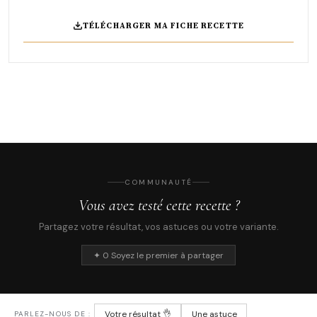
TÉLÉCHARGER MA FICHE RECETTE
COMMUNAUTÉ
Vous avez testé cette recette ?
Partagez votre résultat, vos astuces ou votre variante.
✦ 0 Soyez le premier à partager
Votre résultat 👌
Une astuce
PARLEZ-NOUS DE :