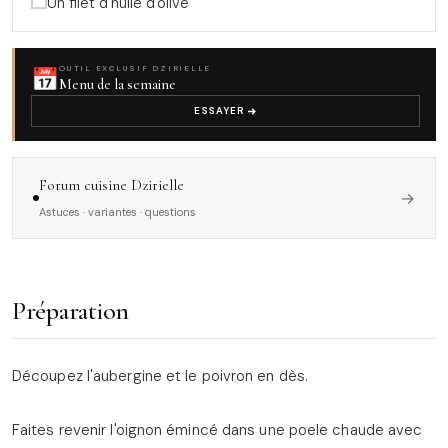
Un filet d'huile d'olive
📅
OUTIL EXCLUSIF DZIRIELLE
Menu de la semaine
ESSAYER
Forum cuisine Dzirielle
→
Astuces · variantes · questions
Préparation
Découpez l'aubergine et le poivron en dès.
Faites revenir l'oignon émincé dans une poele chaude avec