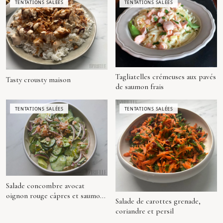
TENTATIONS SALÉES
TENTATIONS SALÉES
Tagliatelles crémeuses aux pavés
Tasty crousty maison
de saumon frais
TENTATIONS SALÉES
TENTATIONS SALÉES
Salade concombre avocat
oignon rouge câpres et saumon
Salade de carottes grenade,
(façon Logan)
coriandre et persil