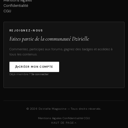
Mentions légales
Confidentialité
CGU
REJOIGNEZ-NOUS
Faites partie de la communauté Dzirielle
Commentez, participez aux forums, gagnez des badges et accédez à
tous les contenus.
CRÉER MON COMPTE
Déjà membre ?
Se connecter
© 2026 Dzirielle Magazine — Tous droits réservés.
·
·
Mentions légales
Confidentialité
CGU
HAUT DE PAGE