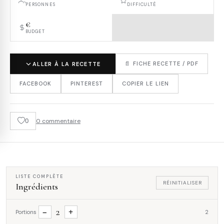
PERSONNES
DIFFICULTÉ
€
BUDGET
📄 FICHE RECETTE / PDF
ALLER À LA RECETTE
FACEBOOK
PINTEREST
COPIER LE LIEN
0
0 commentaire
LISTE COMPLÈTE
RÉINITIALISER
Ingrédients
2
−
+
Portions
2