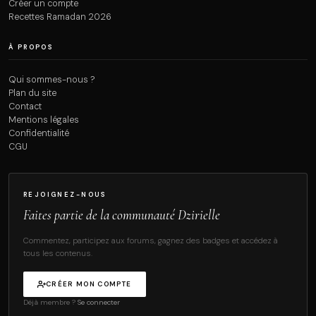
Créer un compte
Recettes Ramadan 2026
À PROPOS
Qui sommes-nous ?
Plan du site
Contact
Mentions légales
Confidentialité
CGU
REJOIGNEZ-NOUS
Faites partie de la communauté Dzirielle
Commentez, participez aux forums, gagnez des badges et accédez à
tous les contenus.
CRÉER MON COMPTE
Déjà membre ?
Se connecter