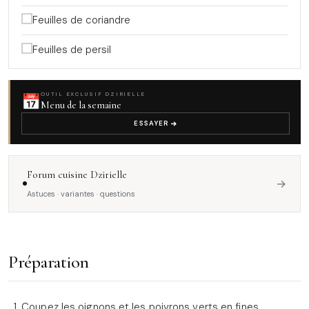
Feuilles de coriandre
Feuilles de persil
📅
OUTIL EXCLUSIF DZIRIELLE
Menu de la semaine
ESSAYER
Forum cuisine Dzirielle
→
Astuces · variantes · questions
Préparation
Coupez les oignons et les poivrons verts en fines