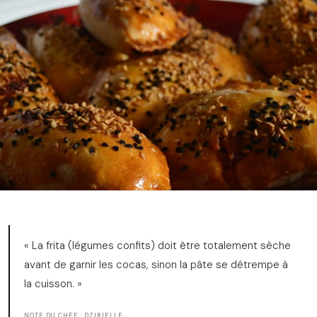
« La frita (légumes confits) doit être totalement sèche
avant de garnir les cocas, sinon la pâte se détrempe à
la cuisson. »
NOTE DU CHEF · DZIRIELLE