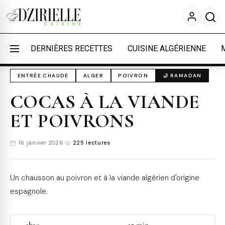
Nous utilisons des cookies pour améliorer votre
expérience et mesurer l'audience.
En savoir plus
Accueil
›
Cuisine
›
Entrées chaudes
Accepter tout
Personnaliser
DERNIÈRES RECETTES
CUISINE ALGÉRIENNE
ENTRÉE CHAUDE
ALGER
POIVRON
🌙 RAMADAN
COCAS À LA VIANDE
ET POIVRONS
16 janvier 2026
·
225 lectures
Un chausson au poivron et à la viande algérien d'origine
espagnole.