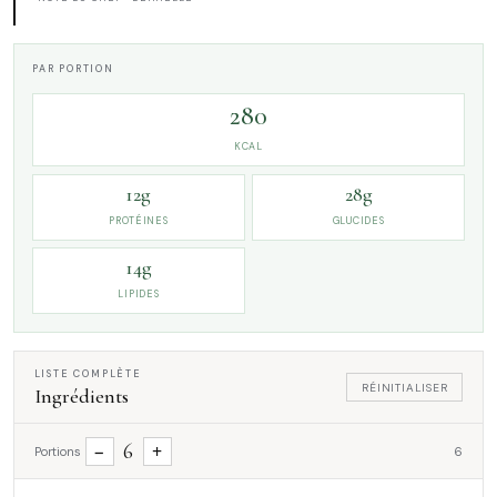
PAR PORTION
280
KCAL
12g
28g
PROTÉINES
GLUCIDES
14g
LIPIDES
LISTE COMPLÈTE
RÉINITIALISER
Ingrédients
6
−
+
Portions
6