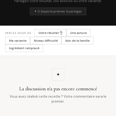
Partagez votre résultat, vos astuces ou votre variante.
✦ 0 Soyez le premier à partager
Votre résultat 👌
Une astuce
PARLEZ-NOUS DE :
Ma variante
Niveau difficulté
Avis de la famille
Ingrédient remplacé
✦
La discussion n'a pas encore commencé
Vous avez réalisé cette recette ? Votre commentaire sera le
premier.