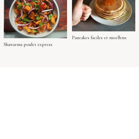
Pancakes faciles et moelleux
Shawarma poulet express