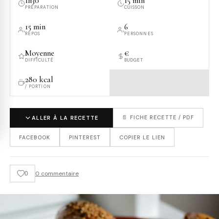
1h30
15 min
PRÉPARATION
CUISSON
15 min
6
REPOS
PERSONNES
Moyenne
€
DIFFICULTÉ
BUDGET
280 kcal
/ PORTION
📄 FICHE RECETTE / PDF
ALLER À LA RECETTE
FACEBOOK
PINTEREST
COPIER LE LIEN
0
0 commentaire