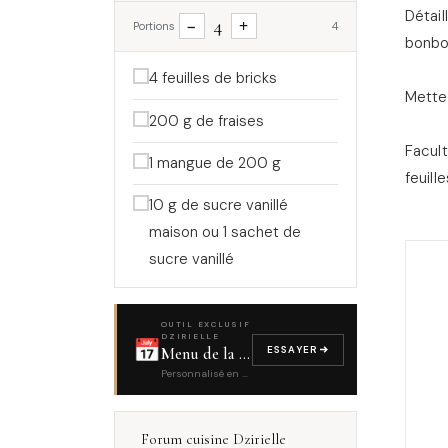
Détail
4
−
+
Portions
4
bonbo
4 feuilles de bricks
Mettez
200 g de fraises
Facult
1 mangue de 200 g
feuill
10 g de sucre vanillé
maison ou 1 sachet de
sucre vanillé
OUTIL EXCLUSIF
DZIRIELLE
📅
ESSAYER
Menu de la semaine
Personnalisé en 4 questions
Forum cuisine Dzirielle