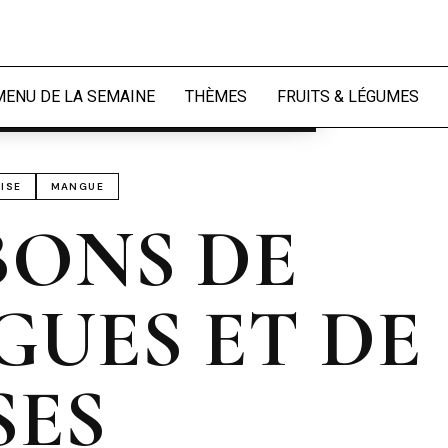
périence et mesurer l'audience.
En
naliser
MENU DE LA SEMAINE
THÈMES
FRUITS & LÉGUMES
ISE
MANGUE
ONS DE
UES ET DE
SES