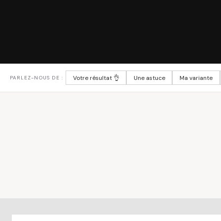
Votre résultat 👌
Une astuce
Ma variante
PARLEZ-NOUS DE :