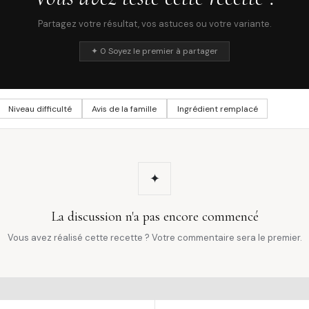
Partagez votre résultat, vos astuces ou votre variante.
✦ 0 Soyez le premier à partager
Niveau difficulté
Avis de la famille
Ingrédient remplacé
✦
La discussion n'a pas encore commencé
Vous avez réalisé cette recette ? Votre commentaire sera le premier.