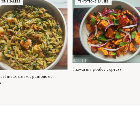
TIONS SALÉES
TENTATIONS SALÉES
Shawarma poulet express
 crémeux d'orzo, gambas et
s