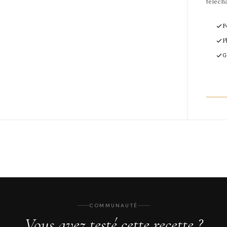
téléch
F
P
G
COMMUNAUTÉ
Vous avez testé cette recette ?