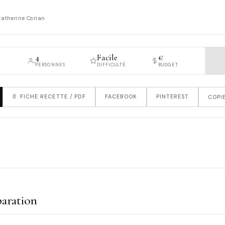
Catherine Conan
4
Facile
€
PERSONNES
DIFFICULTÉ
BUDGET
📄 FICHE RECETTE / PDF
FACEBOOK
PINTEREST
COPIE
aration