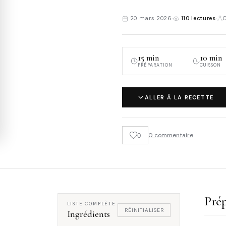
20 mars 2026
·
110 lectures
·
15 min
10 min
PRÉPARATION
CUISSON
ALLER À LA RECETTE
0
0 commentaire
Prép
LISTE COMPLÈTE
RÉINITIALISER
Ingrédients