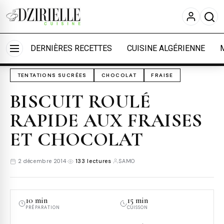
Nous utilisons des cookies pour améliorer votre
expérience et mesurer l'audience.
En savoir plus
Accueil
›
Cuisine
›
Tentations sucrées
Accepter tout
Personnaliser
DERNIÈRES RECETTES
CUISINE ALGÉRIENNE
TENTATIONS SUCRÉES
CHOCOLAT
FRAISE
BISCUIT ROULÉ
RAPIDE AUX FRAISES
ET CHOCOLAT
2 décembre 2014
·
133 lectures
·
SAMO
10 min
15 min
PRÉPARATION
CUISSON