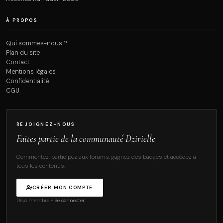
À PROPOS
Qui sommes-nous ?
Plan du site
Contact
Mentions légales
Confidentialité
CGU
REJOIGNEZ-NOUS
Faites partie de la communauté Dzirielle
Commentez, participez aux forums, gagnez des badges et accédez à
tous les contenus.
CRÉER MON COMPTE
Déjà membre ?
Se connecter