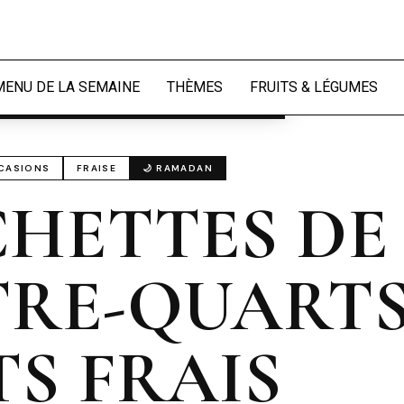
périence et mesurer l'audience.
En
naliser
MENU DE LA SEMAINE
THÈMES
FRUITS & LÉGUMES
CASIONS
FRAISE
🌙 RAMADAN
HETTES DE
RE-QUARTS
TS FRAIS