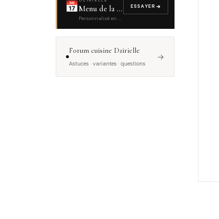
📅
ESSAYER
Menu de la semaine
Personnalisé en 4 questions
Forum cuisine Dzirielle
→
Astuces · variantes · questions