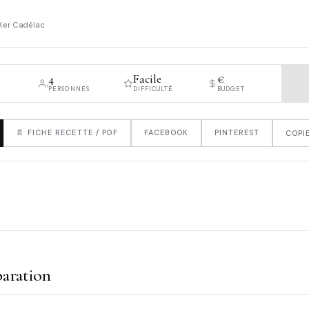
Ker Cadélac
4
Facile
€
PERSONNES
DIFFICULTÉ
BUDGET
📄 FICHE RECETTE / PDF
FACEBOOK
PINTEREST
COPIE
aration