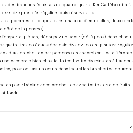
pez des tranches épaisses de quatre-quarts Ker Cadélac et à l'
ez seize gros dés réguliers puis réservez-les
ez les pommes et coupez, dans chacune d'entre elles, deux rond
e côté de la pomme)
c l'emporte-pièces, découpez un coeur (côté peau) dans chaqu
ez quatre fraises équeutées puis divisez-les en quartiers régulie
isez deux brochettes par personne en assemblant les différents 
 une casserole bien chaude, faites fondre dix minutes à feu dou
elles, pour obtenir un coulis dans lequel les brochettes pourron
ce en plus : Déclinez ces brochettes avec toute sorte de fruits e
at fondu..
DZ