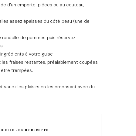
aide d'un emporte-pièces ou au couteau,
elles assez épaisses du côté peau (une de
e rondelle de pommes puis réservez
rs
ingrédients à votre guise
x les fraises restantes, préalablement coupées
t être trempées.
t variez les plaisirs en les proposant avec du
IRIELLE · FICHE RECETTE