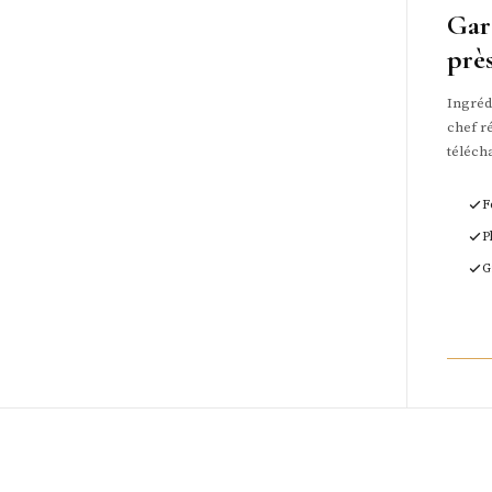
Gar
prè
Ingrédi
chef ré
téléch
F
P
G