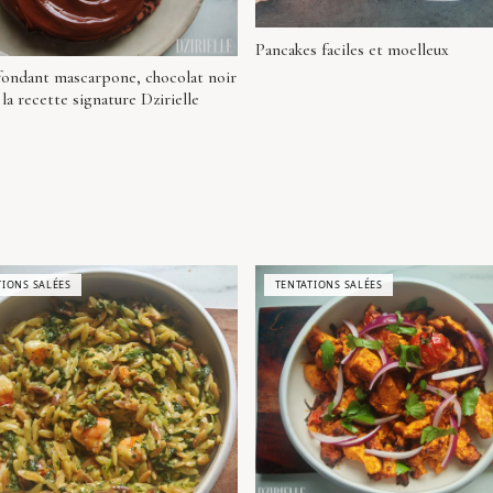
Pancakes faciles et moelleux
fondant mascarpone, chocolat noir
: la recette signature Dzirielle
TIONS SALÉES
TENTATIONS SALÉES