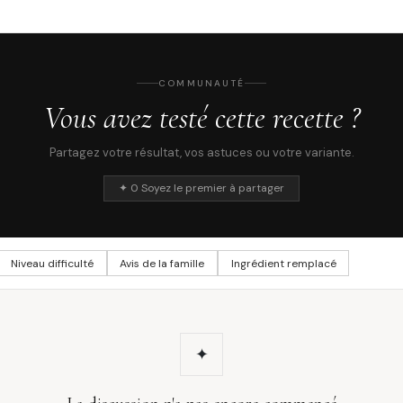
COMMUNAUTÉ
Vous avez testé cette recette ?
Partagez votre résultat, vos astuces ou votre variante.
✦ 0 Soyez le premier à partager
Niveau difficulté
Avis de la famille
Ingrédient remplacé
✦