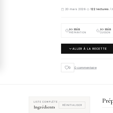
20 mars 2026
·
122 lectures
·
10 min
10 min
PRÉPARATION
CUISSON
ALLER À LA RECETTE
0
0 commentaire
Prép
LISTE COMPLÈTE
RÉINITIALISER
Ingrédients