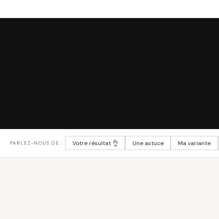
Votre résultat 👌
Une astuce
Ma variante
PARLEZ-NOUS DE :