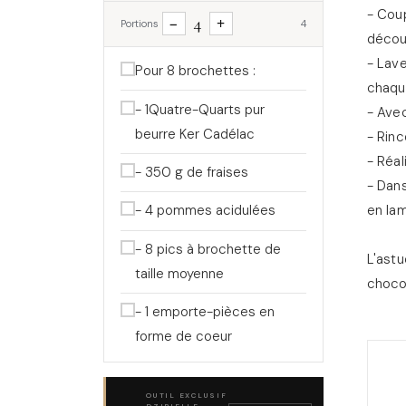
- Cou
4
−
+
Portions
4
découp
- Lav
Pour 8 brochettes :
chaqu
- 1Quatre-Quarts pur
- Ave
beurre Ker Cadélac
- Rinc
- Réal
- 350 g de fraises
- Dans
en lam
- 4 pommes acidulées
- 8 pics à brochette de
L'astu
taille moyenne
chocol
- 1 emporte-pièces en
forme de coeur
OUTIL EXCLUSIF
DZIRIELLE