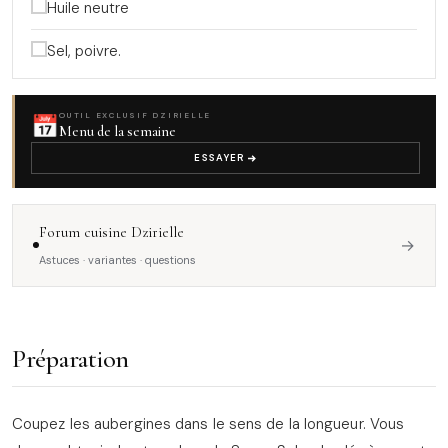
Huile neutre
Sel, poivre.
📅
OUTIL EXCLUSIF DZIRIELLE
Menu de la semaine
ESSAYER
Forum cuisine Dzirielle
→
Astuces · variantes · questions
Préparation
Coupez les aubergines dans le sens de la longueur. Vous