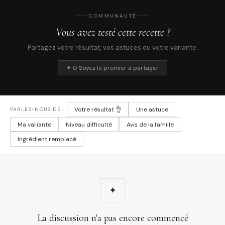
COMMUNAUTÉ
Vous avez testé cette recette ?
Partagez votre résultat, vos astuces ou votre variante.
✦ 0 Soyez le premier à partager
Votre résultat 👌
Une astuce
PARLEZ-NOUS DE :
Ma variante
Niveau difficulté
Avis de la famille
Ingrédient remplacé
✦
La discussion n'a pas encore commencé