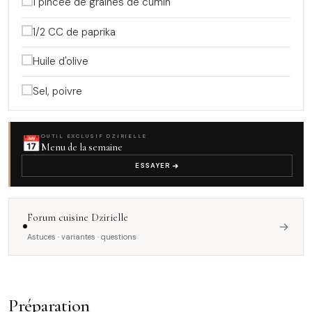
1 pincée de graines de cumin
1/2 CC de paprika
Huile d'olive
Sel, poivre
📅
OUTIL EXCLUSIF DZIRIELLE
Menu de la semaine
ESSAYER
Forum cuisine Dzirielle
→
Astuces · variantes · questions
Préparation