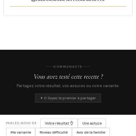
COMMUNAUTÉ
Vous avez testé cette recette ?
Partagez votre résultat, vos astuces ou votre variante.
✦ 0 Soyez le premier à partager
Votre résultat 👌
Une astuce
PARLEZ-NOUS DE :
Ma variante
Niveau difficulté
Avis de la famille