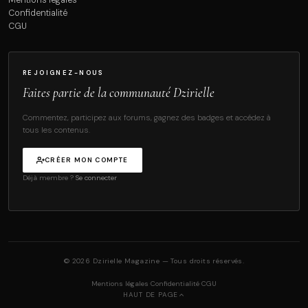
Mentions légales
Confidentialité
CGU
REJOIGNEZ-NOUS
Faites partie de la communauté Dzirielle
Commentez, participez aux forums, gagnez des badges et accédez à
tous les contenus.
CRÉER MON COMPTE
Déjà membre ?
Se connecter
© 2026 Dzirielle Magazine — Tous droits réservés.
·
·
Mentions légales
Confidentialité
CGU
HAUT DE PAGE