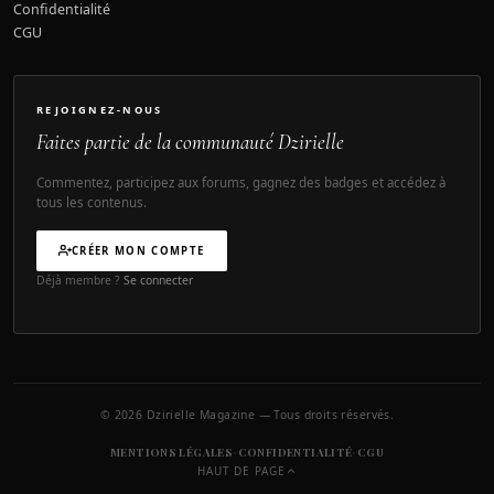
Confidentialité
CGU
REJOIGNEZ-NOUS
Faites partie de la communauté Dzirielle
Commentez, participez aux forums, gagnez des badges et accédez à
tous les contenus.
CRÉER MON COMPTE
Déjà membre ?
Se connecter
© 2026 Dzirielle Magazine — Tous droits réservés.
·
·
MENTIONS LÉGALES
CONFIDENTIALITÉ
CGU
HAUT DE PAGE