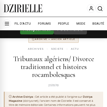
Nous utilisons des cookies pour améliorer
votre expérience et mesurer l'audience.
En
savoir plus
ARCHIVE
DZIRIYA MAGAZINE
ANCIENNEMENT
DZIRIYA.NET
FIL D'ACTU
CONSERVÉ POUR LA MÉMOIRE DU WEB ALGÉRIEN
FORUMS
PEOPLE
MODE
BEAUTÉ
Accepter tout
Personnaliser
ARCHIVE — ANCIEN ARTICLE
ARCHIVES
›
SOCIETE
›
ACTU
Tribunaux algériens/ Divorce
traditionnel et histoires
rocambolesques
21/01/10
Archive Dziriya :
Cet article a été publié à l’origine sur
Dziriya
Magazine
(dziriya.net), l’ancien nom de Dzirielle. Il est conservé à
titre de mémoire éditoriale. Certaines informations peuvent ne plus