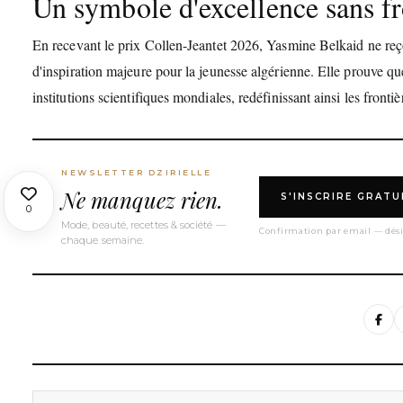
Un symbole d'excellence sans fr
En recevant le prix Collen-Jeantet 2026, Yasmine Belkaid ne reçoi
d'inspiration majeure pour la jeunesse algérienne. Elle prouve qu
institutions scientifiques mondiales, redéfinissant ainsi les fron
NEWSLETTER DZIRIELLE
Ne manquez rien.
S'INSCRIRE GRAT
0
Mode, beauté, recettes & société —
Confirmation par email — dési
chaque semaine.