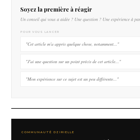
Soyez la première à réagir
Un conseil qui vous a aidée ? Une question ? Une expérience à pa
POUR VOUS LANCER
"Cet article m'a appris quelque chose, notamment..."
"J'ai une question sur un point précis de cet article..."
"Mon expérience sur ce sujet est un peu différente..."
COMMUNAUTÉ DZIRIELLE