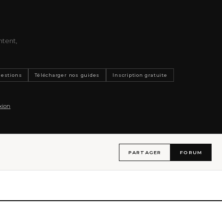
ntent,
uestions
Télécharger nos guides
Inscription gratuite
xion
PARTAGER
FORUM