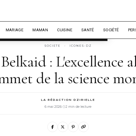
 expérience et mesurer l'audience.
En
sonnaliser
MARIAGE
MAMAN
CUISINE
SANTÉ
SOCIÉTÉ
PER
SOCIETE
›
ICONES-DZ
Belkaid : L'excellence a
mmet de la science mo
LA RÉDACTION DZIRIELLE
6 mai 2026
·
2 min de lecture