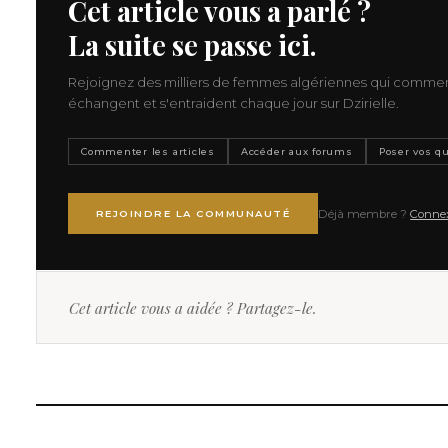
Cet article vous a parlé ?
La suite se passe ici.
Rejoignez des milliers de femmes algériennes qui comme
échangent et s'entraident chaque jour sur Dzirielle.
Commenter les articles
Accéder aux forums
Poser vos q
Déjà membre ?
Conne
REJOINDRE LA COMMUNAUTÉ
Cet article vous a aidée ? Partagez-le.