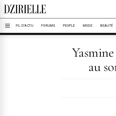
Nous utilisons des cookies pour améliorer votre
savoir plus
Accepter tout
Per
FIL D'ACTU
FORUMS
PEOPLE
MODE
BEAUTÉ
Yasmine 
au so