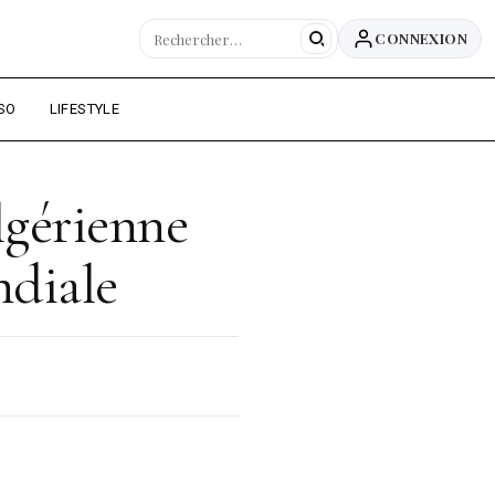
CONNEXION
SO
LIFESTYLE
lgérienne
ndiale