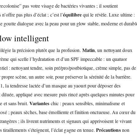
recolonise” pas votre visage de bactéries vivantes ; il soutient
équilibre
n’offre pas plus d’éclat ; c’est l’
qui le révèle. Luxe ultime :
e goutte dialogue avec la peau pour un glow stable, moderne et durabl
low intelligent
Matin
légie la précision plutôt que la profusion.
, un nettoyant doux
crème qui scelle l’hydratation et d’un SPF impeccable : un quatuor
entiel : nettoyant tendre, soin pré/pro/postbiotique, crème simple, pas de
ur propre scène, un autre soir, pour préserver la sérénité de la barrière.
J1, la tendresse lactée d’un masque au yaourt pour déposer des
t diluée, appliqué avec mesure puis rincé après quelques minutes pour
Variantes
e et sans bruit.
chic : peaux sensibles, minimalisme et
 dosé ; peaux sèches, base émolliente et finition onctueuse. Au cœur du
étrangères ; ils livrent nutriments et signaux qui apprivoisent le vivant
Précautions
es tiraillements s’éteignent, l’éclat gagne en tenue.
non