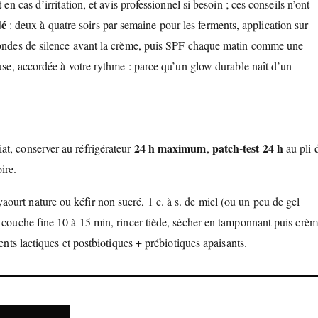
en cas d’irritation, et avis professionnel si besoin ; ces conseils n’ont
dé
: deux à quatre soirs par semaine pour les ferments, application sur
econdes de silence avant la crème, puis SPF chaque matin comme une
euse, accordée à votre rythme : parce qu’un glow durable naît d’un
24 h maximum
patch-test 24 h
at, conserver au réfrigérateur
,
au pli 
ire.
 yaourt nature ou kéfir non sucré, 1 c. à s. de miel (ou un peu de gel
n couche fine 10 à 15 min, rincer tiède, sécher en tamponnant puis crèm
ents lactiques et postbiotiques + prébiotiques apaisants.