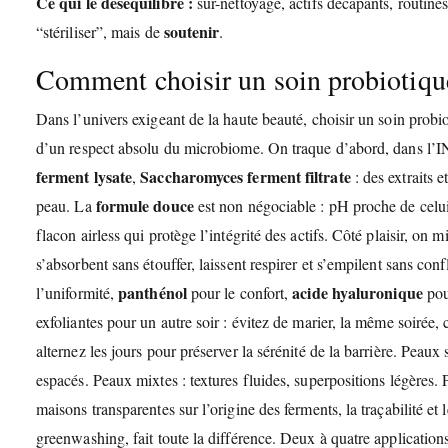
Ce qui le déséquilibre :
sur-nettoyage, actifs décapants, routines
soutenir
“stériliser”, mais de
.
Comment choisir un soin probiotique
Dans l’univers exigeant de la haute beauté, choisir un soin probi
d’un respect absolu du microbiome. On traque d’abord, dans l’IN
ferment lysate
Saccharomyces ferment filtrate
,
: des extraits e
formule douce
peau. La
est non négociable : pH proche de celui 
flacon airless qui protège l’intégrité des actifs. Côté plaisir, on m
s’absorbent sans étouffer, laissent respirer et s’empilent sans con
panthénol
acide hyaluronique
l’uniformité,
pour le confort,
pou
exfoliantes pour un autre soir : évitez de marier, la même soirée
alternez les jours pour préserver la sérénité de la barrière. Peau
espacés. Peaux mixtes : textures fluides, superpositions légères. 
maisons transparentes sur l’origine des ferments, la traçabilité et
greenwashing, fait toute la différence. Deux à quatre applications