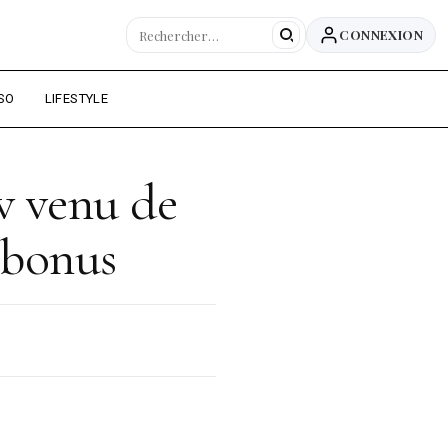
CONNEXION
SO
LIFESTYLE
ow venu de
n bonus