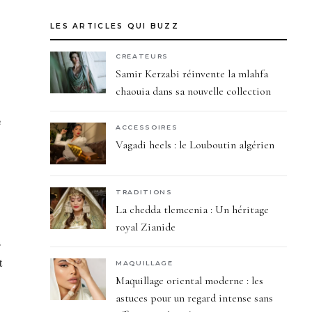
LES ARTICLES QUI BUZZ
CREATEURS
Samir Kerzabi réinvente la mlahfa
chaouia dans sa nouvelle collection
e
ACCESSOIRES
Vagadi heels : le Louboutin algérien
TRADITIONS
La chedda tlemcenia : Un héritage
royal Zianide
s
t
MAQUILLAGE
Maquillage oriental moderne : les
astuces pour un regard intense sans