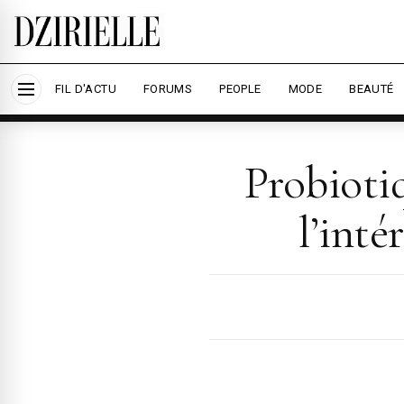
Nous utilisons des cookies pour améliorer votre
savoir plus
Accepter tout
Per
FIL D'ACTU
FORUMS
PEOPLE
MODE
BEAUTÉ
Probiotiq
l’inté