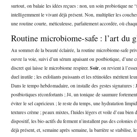
surtout, on balaie les idées reçues : non, un soin probiotique ne “
intelligemment le vivant déjà présent. Non, multiplier les couches 
une routine courte, méticuleuse, parfaitement accordée, où chaqu
Routine microbiome-safe : l’art du g
Au sommet de la beauté éclairée, la routine microbiome-safe privi
ouvre la voie, suivi d’un sérum apaisant ou postbiotique, d’une 
Soir
discret qui laisse le microbiome respirer.
, on revient à l’ess
duel inutile ; les exfoliants puissants et les rétinoïdes méritent le
Dans le tempo hebdomadaire, on installe des gestes signatures : 
postbiotiques réconfortants ; J4, un tonique de saumure fortemen
éviter le sel capricieux ; le reste du temps, une hydratation limpid
textures crème ; peaux mixtes, fluides légers et voile d’eau bien
dispositif, les bio-actifs du ferment n’installent pas des colonies 
déjà présent, et, semaine après semaine, la barrière se stabilise, l