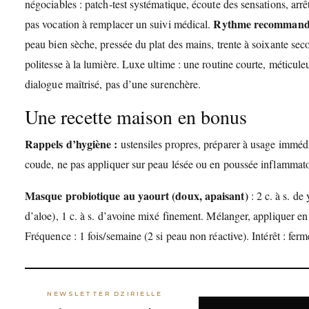
négociables : patch-test systématique, écoute des sensations, arrêt 
Rythme recomman
pas vocation à remplacer un suivi médical.
peau bien sèche, pressée du plat des mains, trente à soixante s
politesse à la lumière. Luxe ultime : une routine courte, méticul
dialogue maîtrisé, pas d’une surenchère.
Une recette maison en bonus
Rappels d’hygiène :
ustensiles propres, préparer à usage immédi
coude, ne pas appliquer sur peau lésée ou en poussée inflammato
Masque probiotique au yaourt (doux, apaisant)
: 2 c. à s. de
d’aloe), 1 c. à s. d’avoine mixé finement. Mélanger, appliquer e
Fréquence : 1 fois/semaine (2 si peau non réactive). Intérêt : ferm
NEWSLETTER DZIRIELLE