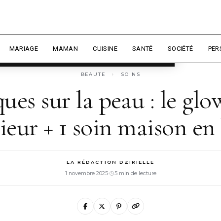
 expérience et mesurer l'audience.
En
sonnaliser
MARIAGE
MAMAN
CUISINE
SANTÉ
SOCIÉTÉ
PER
BEAUTE
›
SOINS
ues sur la peau : le gl
rieur + 1 soin maison e
LA RÉDACTION DZIRIELLE
1 novembre 2025
·
5 min de lecture