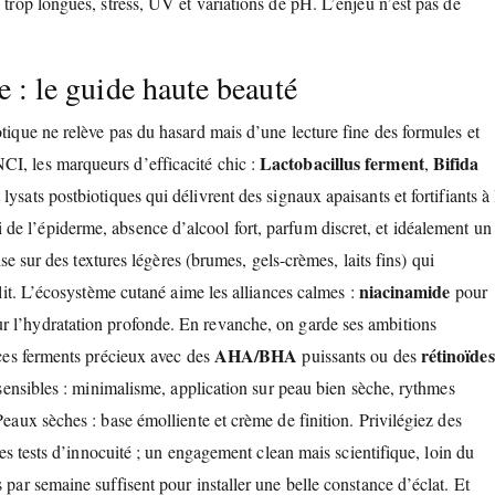
 trop longues, stress, UV et variations de pH. L’enjeu n’est pas de
 : le guide haute beauté
otique ne relève pas du hasard mais d’une lecture fine des formules et
Lactobacillus ferment
Bifida
CI, les marqueurs d’efficacité chic :
,
t lysats postbiotiques qui délivrent des signaux apaisants et fortifiants à 
de l’épiderme, absence d’alcool fort, parfum discret, et idéalement un
ise sur des textures légères (brumes, gels-crèmes, laits fins) qui
niacinamide
flit. L’écosystème cutané aime les alliances calmes :
pour
r l’hydratation profonde. En revanche, on garde ses ambitions
AHA/BHA
rétinoïdes
, ces ferments précieux avec des
puissants ou des
x sensibles : minimalisme, application sur peau bien sèche, rythmes
Peaux sèches : base émolliente et crème de finition. Privilégiez des
 les tests d’innocuité ; un engagement clean mais scientifique, loin du
 par semaine suffisent pour installer une belle constance d’éclat. Et