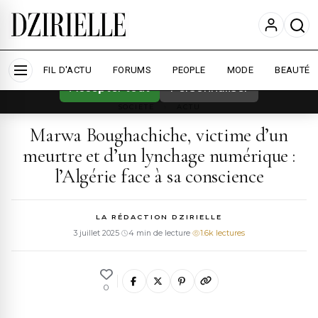
Nous utilisons des cookies pour améliorer
votre expérience et mesurer l'audience.
En
savoir plus
FIL D'ACTU
FORUMS
PEOPLE
MODE
BEAUTÉ
Accepter tout
Personnaliser
SOCIETE
›
ACTU
Marwa Boughachiche, victime d’un
meurtre et d’un lynchage numérique :
l’Algérie face à sa conscience
LA RÉDACTION DZIRIELLE
3 juillet 2025
·
4 min de lecture
·
1.6k lectures
0