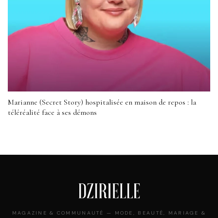
Marianne (Secret Story) hospitalisée en maison de repos : la
téléréalité face à ses démons
MAGAZINE & COMMUNAUTÉ — MODE, BEAUTÉ, MARIAGE &