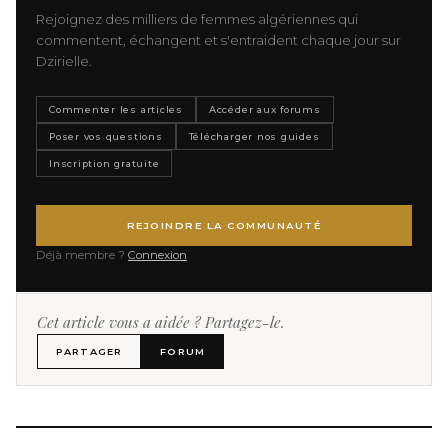
Rejoignez des milliers de femmes algériennes qui
commentent, échangent et s'entraident chaque jour sur
Dzirielle.
Commenter les articles
Accéder aux forums
Poser vos questions
Télécharger nos guides
Inscription gratuite
REJOINDRE LA COMMUNAUTÉ
Déjà membre ?
Connexion
Cet article vous a aidée ? Partagez-le.
PARTAGER
FORUM