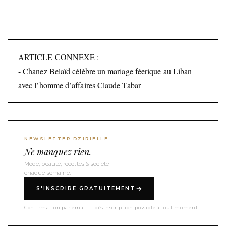
ARTICLE CONNEXE :
-
Chanez Belaïd célèbre un mariage féerique au Liban
avec l’homme d’affaires Claude Tabar
NEWSLETTER DZIRIELLE
Ne manquez rien.
Mode, beauté, recettes & société —
chaque semaine.
S'INSCRIRE GRATUITEMENT
Confirmation par email — désinscription possible à tout moment.