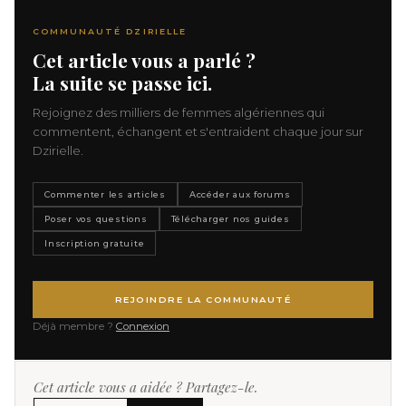
COMMUNAUTÉ DZIRIELLE
Cet article vous a parlé ?
La suite se passe ici.
Rejoignez des milliers de femmes algériennes qui
commentent, échangent et s'entraident chaque jour sur
Dzirielle.
Commenter les articles
Accéder aux forums
Poser vos questions
Télécharger nos guides
Inscription gratuite
REJOINDRE LA COMMUNAUTÉ
Déjà membre ?
Connexion
Cet article vous a aidée ? Partagez-le.