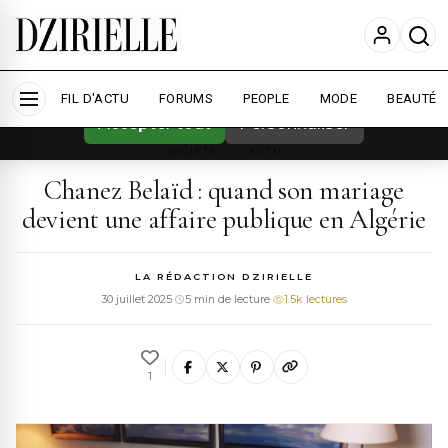
Nous utilisons des cookies pour améliorer
votre expérience et mesurer l'audience.
En
savoir plus
FIL D'ACTU
FORUMS
PEOPLE
MODE
BEAUTÉ
Accepter tout
Personnaliser
SOCIETE
›
ACTU
Chanez Belaïd : quand son mariage
devient une affaire publique en Algérie
LA RÉDACTION DZIRIELLE
30 juillet 2025
·
5 min de lecture
·
1.5k lectures
1