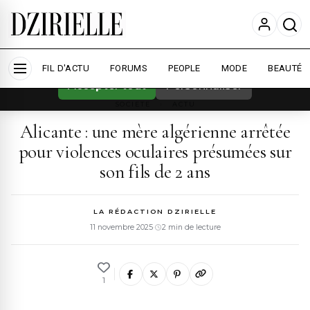
Nous utilisons des cookies pour améliorer
votre expérience et mesurer l'audience.
En
savoir plus
FIL D'ACTU
FORUMS
PEOPLE
MODE
BEAUTÉ
Accepter tout
Personnaliser
SOCIETE
›
ACTU
Alicante : une mère algérienne arrêtée
pour violences oculaires présumées sur
son fils de 2 ans
LA RÉDACTION DZIRIELLE
11 novembre 2025
·
2 min de lecture
1