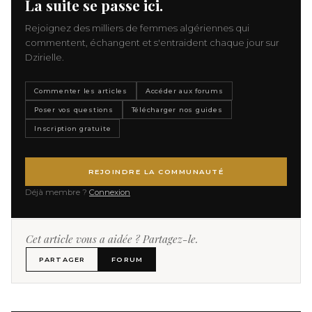
La suite se passe ici.
Rejoignez des milliers de femmes algériennes qui
commentent, échangent et s'entraident chaque jour sur
Dzirielle.
Commenter les articles
Accéder aux forums
Poser vos questions
Télécharger nos guides
Inscription gratuite
REJOINDRE LA COMMUNAUTÉ
Déjà membre ?
Connexion
Cet article vous a aidée ? Partagez-le.
PARTAGER
FORUM