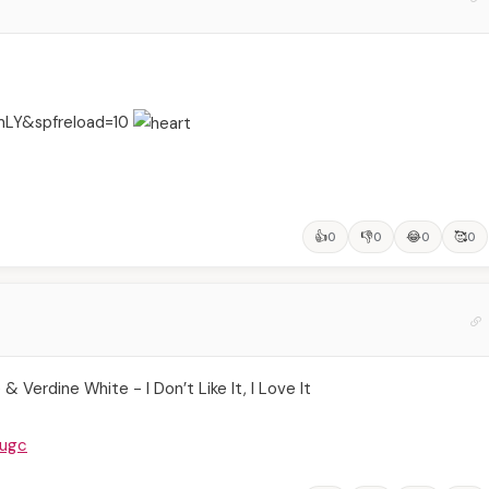
mLY&spfreload=10
👍
👎
😂
🥰
0
0
0
0
 Verdine White - I Don’t Like It, I Love It
cugc