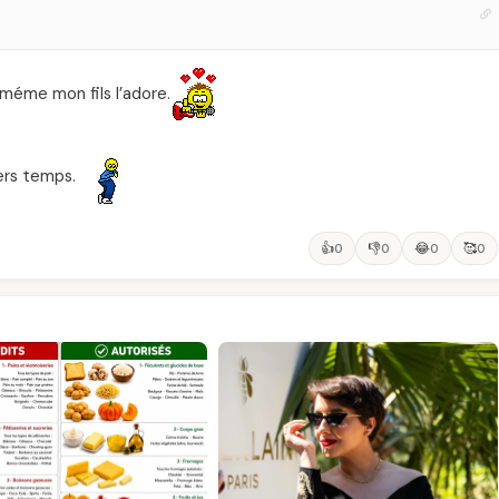
méme mon fils l’adore.
ers temps.
👍
👎
😂
🥰
0
0
0
0