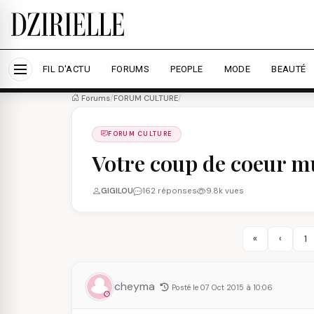
Nous utilisons des cookies pour améliorer votre expé
savoir plus
Accepter tout
Personna
FIL D'ACTU
FORUMS
PEOPLE
MODE
BEAUTÉ
Forums
/
FORUM CULTURE
/
FORUM CULTURE
Votre coup de coeur m
GIGILOU
162 réponses
9.8k vues
«
‹
1
cheyma
Posté le 07 Oct 2015 à 10:06