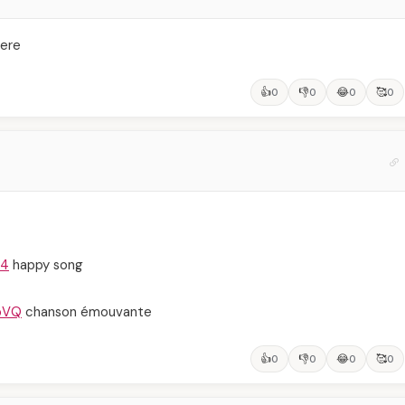
lere
👍
👎
😂
🥰
0
0
0
0
b4
happy song
bVQ
chanson émouvante
👍
👎
😂
🥰
0
0
0
0