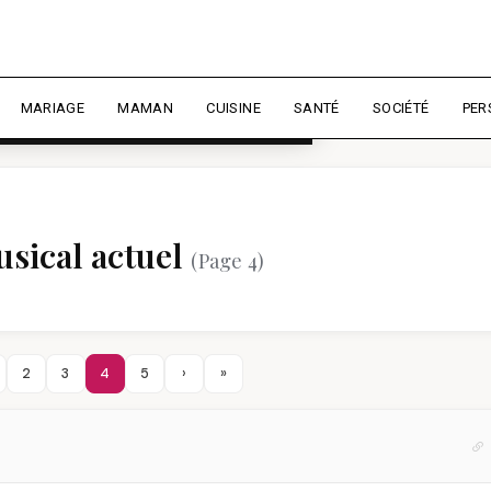
rience et mesurer l'audience.
En
liser
MARIAGE
MAMAN
CUISINE
SANTÉ
SOCIÉTÉ
PER
usical actuel
(Page 4)
2
3
4
5
›
»