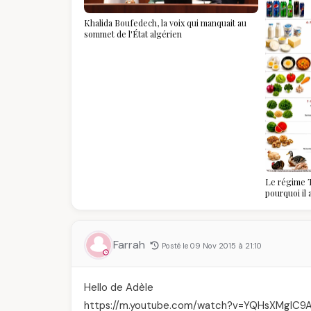
Khalida Boufedech, la voix qui manquait au
sommet de l'État algérien
Le régime T
pourquoi il
algériennes
savoir
Farrah
Posté le 09 Nov 2015 à 21:10
Hello de Adèle
https://m.youtube.com/watch?v=YQHsXMglC9