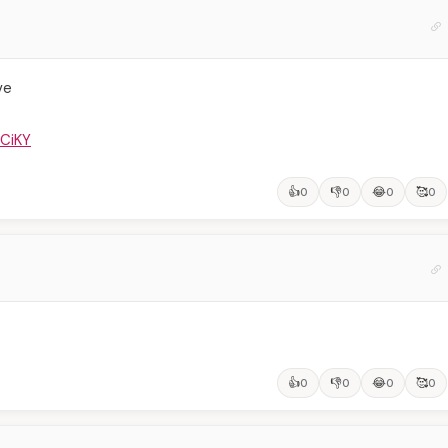
ve
CiKY
👍
👎
😂
🥰
0
0
0
0
👍
👎
😂
🥰
0
0
0
0