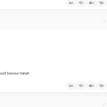
👍
👎
😂
🥰
0
0
0
0
ssif biensur hahah
👍
👎
😂
🥰
0
0
0
0