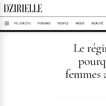
Nous utilisons des cookies pour améliorer votre
savoir plus
Accepter tout
Per
FIL D'ACTU
FORUMS
PEOPLE
MODE
BEAUTÉ
Le rég
pourqu
femmes a