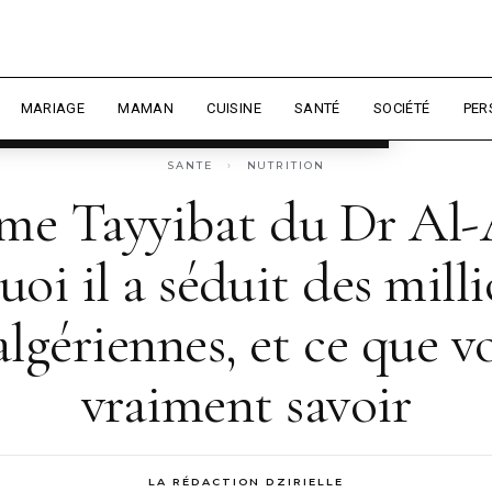
 expérience et mesurer l'audience.
En
sonnaliser
MARIAGE
MAMAN
CUISINE
SANTÉ
SOCIÉTÉ
PER
SANTE
›
NUTRITION
ime Tayyibat du Dr Al-
oi il a séduit des mill
lgériennes, et ce que v
vraiment savoir
LA RÉDACTION DZIRIELLE