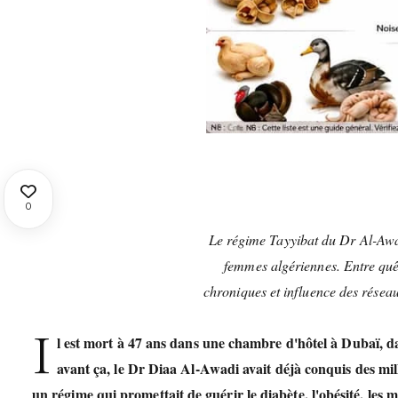
0
Le régime Tayyibat du Dr Al-Awad
femmes algériennes. Entre quêt
chroniques et influence des résea
I
l est mort à 47 ans dans une chambre d'hôtel à Dubaï, da
avant ça, le Dr Diaa Al-Awadi avait déjà conquis des mil
un régime qui promettait de guérir le diabète, l'obésité, les 