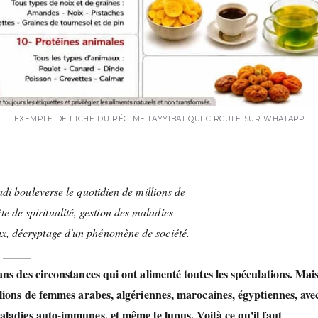
EXEMPLE DE FICHE DU RÉGIME TAYYIBAT QUI CIRCULE SUR WHATAPP
i bouleverse le quotidien de millions de
e de spiritualité, gestion des maladies
ux, décryptage d'un phénomène de société.
ns des circonstances qui ont alimenté toutes les spéculations. Mai
lions de femmes arabes, algériennes, marocaines, égyptiennes, ave
maladies auto-immunes, et même le lupus. Voilà ce qu'il faut