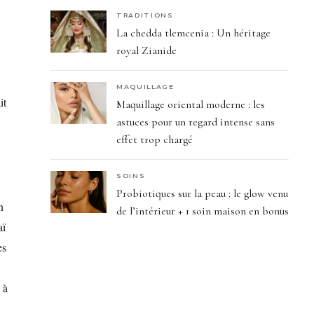
TRADITIONS
La chedda tlemcenia : Un héritage
royal Zianide
MAQUILLAGE
it
Maquillage oriental moderne : les
astuces pour un regard intense sans
effet trop chargé
SOINS
Probiotiques sur la peau : le glow venu
n
de l’intérieur + 1 soin maison en bonus
aï
es
 à