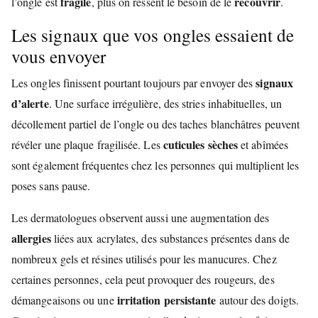
fragile
recouvrir
l’ongle est
, plus on ressent le besoin de le
.
Les signaux que vos ongles essaient de
vous envoyer
signaux
Les ongles finissent pourtant toujours par envoyer des
d’alerte
. Une surface irrégulière, des stries inhabituelles, un
décollement partiel de l’ongle ou des taches blanchâtres peuvent
cuticules sèches
révéler une plaque fragilisée. Les
et abîmées
sont également fréquentes chez les personnes qui multiplient les
poses sans pause.
Les dermatologues observent aussi une augmentation des
allergies
liées aux acrylates, des substances présentes dans de
nombreux gels et résines utilisés pour les manucures. Chez
certaines personnes, cela peut provoquer des rougeurs, des
irritation persistante
démangeaisons ou une
autour des doigts.