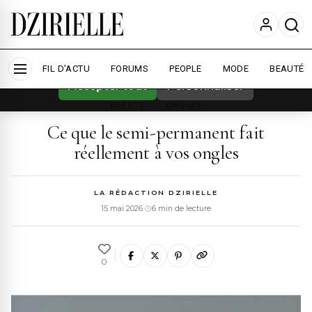
Nous utilisons des cookies pour améliorer
votre expérience et mesurer l'audience.
En
savoir plus
FIL D'ACTU
FORUMS
PEOPLE
MODE
BEAUTÉ
Accepter tout
Personnaliser
BEAUTE
›
ONGLES
Ce que le semi-permanent fait
réellement à vos ongles
LA RÉDACTION DZIRIELLE
15 mai 2026
·
6 min de lecture
0