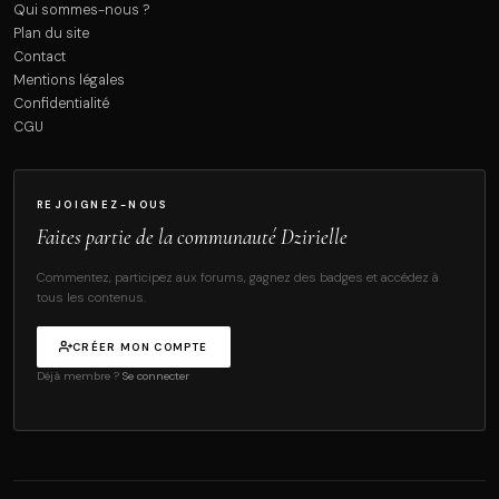
Qui sommes-nous ?
Plan du site
Contact
Mentions légales
Confidentialité
CGU
REJOIGNEZ-NOUS
Faites partie de la communauté Dzirielle
Commentez, participez aux forums, gagnez des badges et accédez à
tous les contenus.
CRÉER MON COMPTE
Déjà membre ?
Se connecter