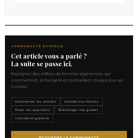
COMMUNAUTÉ DZIRIELLE
Cet article vous a parlé ?
La suite se passe ici.
Rejoignez des milliers de femmes algériennes qui
commentent, échangent et s'entraident chaque jour sur
Dzirielle.
Commenter les articles
Accéder aux forums
Poser vos questions
Télécharger nos guides
Inscription gratuite
REJOINDRE LA COMMUNAUTÉ